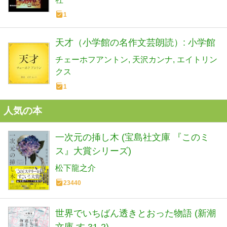
1
天才（小学館の名作文芸朗読）: 小学館
チェーホフアントン
天沢カンナ
エイトリン
クス
1
人気の本
一次元の挿し木 (宝島社文庫 『このミ
ス』大賞シリーズ)
松下龍之介
23440
世界でいちばん透きとおった物語 (新潮
文庫 す 31-2)