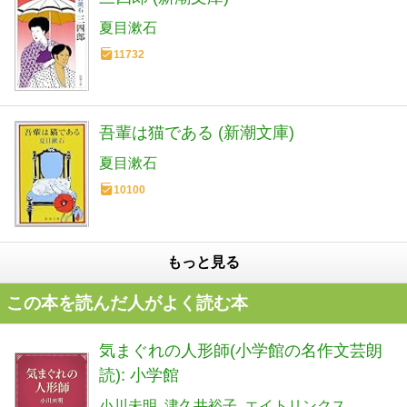
夏目漱石
11732
吾輩は猫である (新潮文庫)
夏目漱石
10100
もっと見る
この本を読んだ人がよく読む本
気まぐれの人形師(小学館の名作文芸朗
読): 小学館
小川未明
津久井裕子
エイトリンクス