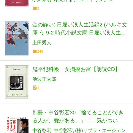
2
金の諍い: 日雇い浪人生活録2 (ハルキ文
庫 う 9-2 時代小説文庫 日雇い浪人生活
録 2)
上田秀人
240
鬼平犯科帳 女掏摸お富【朗読CD】
池波正太郎
1
別冊・中谷彰宏30「捨てることができ
る人が、愛がある。」――気がついた
ら、している恋愛術
中谷彰宏
中谷彰宏
(株)リブラ・エージェン