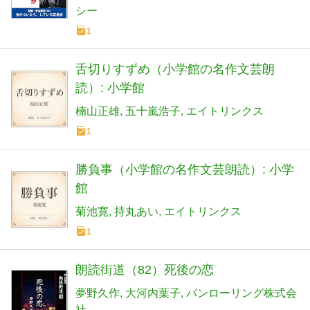
シー
1
舌切りすずめ（小学館の名作文芸朗
読）: 小学館
楠山正雄
五十嵐浩子
エイトリンクス
1
勝負事（小学館の名作文芸朗読）: 小学
館
菊池寛
持丸あい
エイトリンクス
1
朗読街道（82）死後の恋
夢野久作
大河内葉子
パンローリング株式会
社