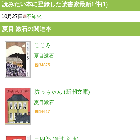
読みたい本に登録した読書家最新1件(1)
10月27日
不知火
夏目 漱石の関連本
こころ
夏目漱石
34875
坊っちゃん (新潮文庫)
夏目漱石
16617
三四郎 (新潮文庫)