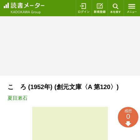
ログイン
新規登録
本を探
こゝろ (1952年) (創元文庫〈A 第120〉)
夏目漱石
感想
0