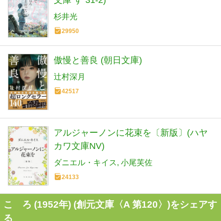
杉井光
29950
傲慢と善良 (朝日文庫)
辻村深月
42517
アルジャーノンに花束を〔新版〕(ハヤ
カワ文庫NV)
ダニエル・キイス
小尾芙佐
24133
こゝろ (1952年) (創元文庫〈A 第120〉)をシェアす
る