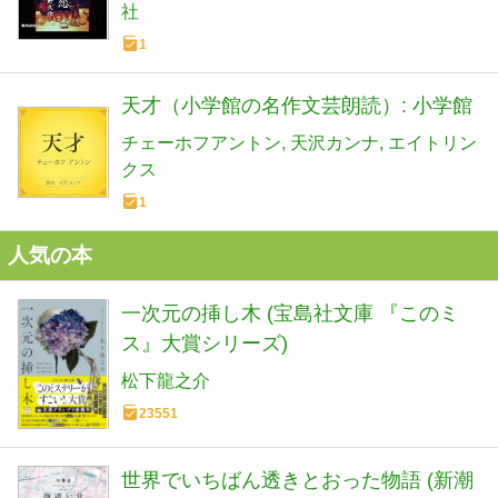
社
1
天才（小学館の名作文芸朗読）: 小学館
チェーホフアントン
天沢カンナ
エイトリン
クス
1
人気の本
一次元の挿し木 (宝島社文庫 『このミ
ス』大賞シリーズ)
松下龍之介
23551
世界でいちばん透きとおった物語 (新潮