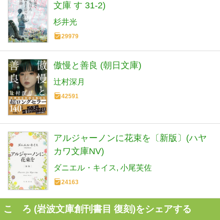
文庫 す 31-2)
杉井光
29979
傲慢と善良 (朝日文庫)
辻村深月
42591
アルジャーノンに花束を〔新版〕(ハヤ
カワ文庫NV)
ダニエル・キイス
小尾芙佐
24163
こゝろ (岩波文庫創刊書目 復刻)をシェアする