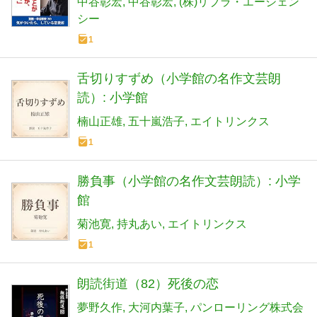
中谷彰宏
中谷彰宏
(株)リブラ・エージェン
シー
1
舌切りすずめ（小学館の名作文芸朗
読）: 小学館
楠山正雄
五十嵐浩子
エイトリンクス
1
勝負事（小学館の名作文芸朗読）: 小学
館
菊池寛
持丸あい
エイトリンクス
1
朗読街道（82）死後の恋
夢野久作
大河内葉子
パンローリング株式会