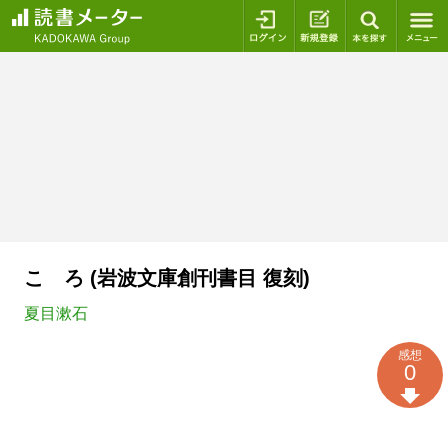
ログイン
新規登録
本を探
こゝろ (岩波文庫創刊書目 復刻)
夏目漱石
感想
0