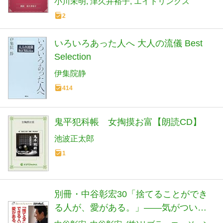
小川未明
津久井裕子
エイトリンクス
2
いろいろあった人へ 大人の流儀 Best
Selection
伊集院静
414
鬼平犯科帳 女掏摸お富【朗読CD】
池波正太郎
1
別冊・中谷彰宏30「捨てることができ
る人が、愛がある。」――気がついた
ら、している恋愛術