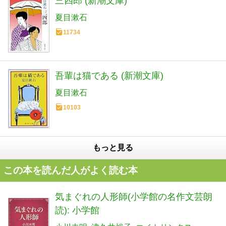
三四郎 (新潮文庫)
夏目漱石
11734
吾輩は猫である (新潮文庫)
夏目漱石
10103
もっと見る
この本を読んだ人がよく読む本
気まぐれの人形師(小学館の名作文芸朗
読): 小学館