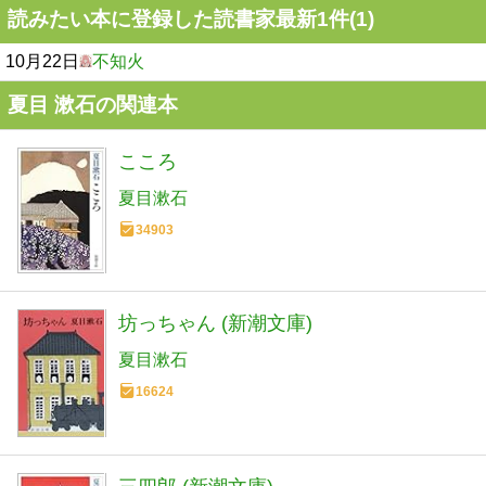
読みたい本に登録した読書家最新1件(1)
10月22日
不知火
夏目 漱石の関連本
こころ
夏目漱石
34903
坊っちゃん (新潮文庫)
夏目漱石
16624