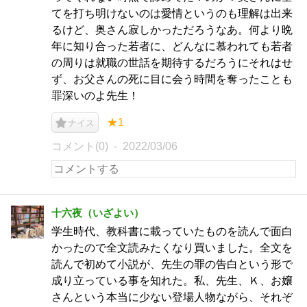
てを打ち明けないのは愛情というのも理解は出来
るけど、奥さん寂しかっただろうなあ。何より晩
年に知り合った若者に、どんなに慕われても若者
の周りは就職の世話を期待するだろうにそれはせ
ず、お父さんの死に目に会う時間を奪ったことも
罪深いのよ先生！
★1
ナイス
コメント(0)
2022/03/06
十六夜（いざよい）
学生時代、教科書に載っていたものを読んで面白
かったので全文読みたくなり買いました。全文を
読んで初めて小説が、先生の罪の告白という形で
成り立っている事を知れた。私、先生、Ｋ、お嬢
さんという本当に少ない登場人物ながら、それぞ