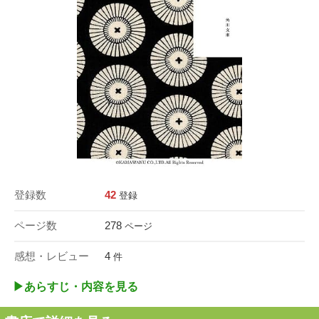
登録数
42
登録
ページ数
278
ページ
感想・レビュー
4
件
▶︎あらすじ・内容を見る