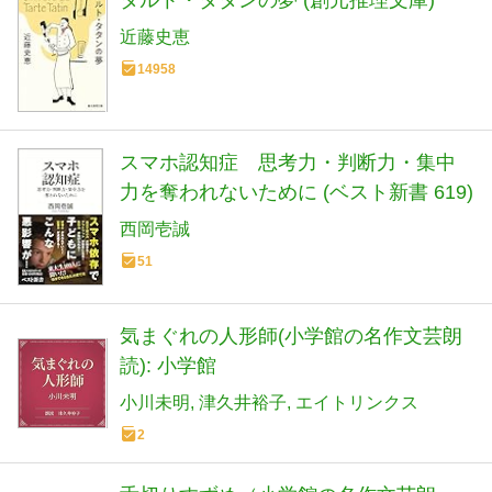
タルト・タタンの夢 (創元推理文庫)
近藤史恵
14958
スマホ認知症 思考力・判断力・集中
力を奪われないために (ベスト新書 619)
西岡壱誠
51
気まぐれの人形師(小学館の名作文芸朗
読): 小学館
小川未明
津久井裕子
エイトリンクス
2