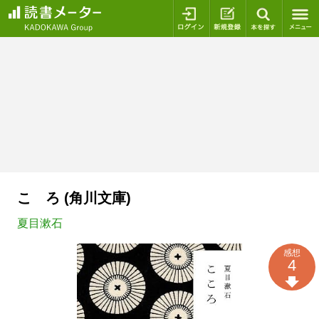
ログイン
新規登録
本を探
こゝろ (角川文庫)
夏目漱石
感想
4