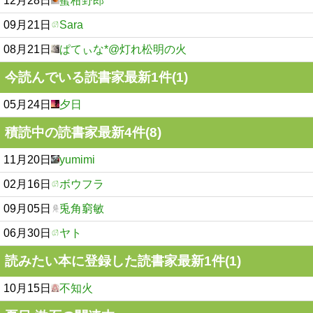
12月28日
蜜柑野郎
09月21日
Sara
08月21日
ぱてぃな*@灯れ松明の火
今読んでいる読書家最新1件(1)
05月24日
夕日
積読中の読書家最新4件(8)
11月20日
yumimi
02月16日
ボウフラ
09月05日
兎角窮敏
06月30日
ヤト
読みたい本に登録した読書家最新1件(1)
10月15日
不知火