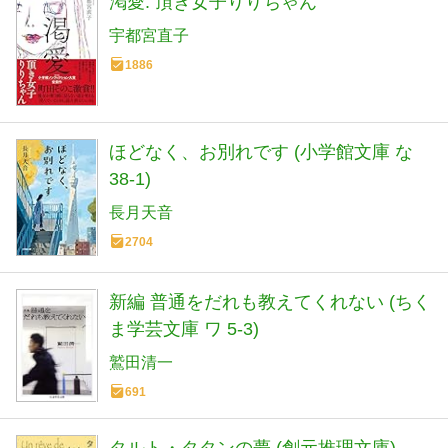
渇愛: 頂き女子りりちゃん
宇都宮直子
1886
ほどなく、お別れです (小学館文庫 な
38-1)
長月天音
2704
新編 普通をだれも教えてくれない (ちく
ま学芸文庫 ワ 5-3)
鷲田清一
691