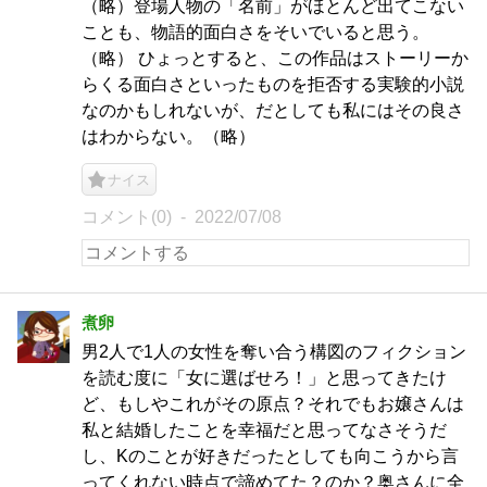
（略）登場人物の「名前」がほとんど出てこない
ことも、物語的面白さをそいでいると思う。
（略） ひょっとすると、この作品はストーリーか
らくる面白さといったものを拒否する実験的小説
なのかもしれないが、だとしても私にはその良さ
はわからない。（略）
ナイス
コメント(0)
2022/07/08
煮卵
男2人で1人の女性を奪い合う構図のフィクション
を読む度に「女に選ばせろ！」と思ってきたけ
ど、もしやこれがその原点？それでもお嬢さんは
私と結婚したことを幸福だと思ってなさそうだ
し、Kのことが好きだったとしても向こうから言
ってくれない時点で諦めてた？のか？奥さんに全