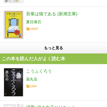
吾輩は猫である (新潮文庫)
夏目漱石
10097
もっと見る
この本を読んだ人がよく読む本
こうふくろう
薬丸岳
1284