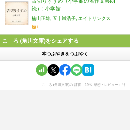
舌切りすずめ（小学館の名作文芸朗
読）: 小学館
楠山正雄
五十嵐浩子
エイトリンクス
1
こゝろ (角川文庫)をシェアする
本つぶやきをつぶやく
こゝろ (角川文庫)
の
評価
19
％
感想・レビュー
4
件