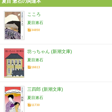
夏目 漱石の関連本
こころ
夏目漱石
34850
坊っちゃん (新潮文庫)
夏目漱石
16613
三四郎 (新潮文庫)
夏目漱石
11730