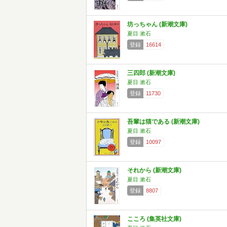
坊っちゃん (新潮文庫)
夏目 漱石
登録
16614
三四郎 (新潮文庫)
夏目 漱石
登録
11730
吾輩は猫である (新潮文庫)
夏目 漱石
登録
10097
それから (新潮文庫)
夏目 漱石
登録
8807
こころ (集英社文庫)