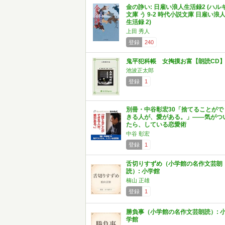
金の諍い: 日雇い浪人生活録2 (ハル
文庫 う 9-2 時代小説文庫 日雇い浪
生活録 2)
上田 秀人
登録
240
鬼平犯科帳 女掏摸お富【朗読CD
池波正太郎
登録
1
別冊・中谷彰宏30「捨てることがで
きる人が、愛がある。」――気がつ
たら、している恋愛術
中谷 彰宏
登録
1
舌切りすずめ（小学館の名作文芸朗
読）: 小学館
楠山 正雄
登録
1
勝負事（小学館の名作文芸朗読）: 
学館