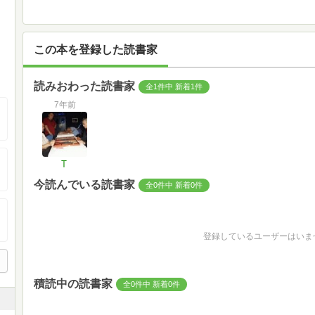
この本を登録した読書家
読みおわった読書家
全1件中 新着1件
7年前
T
今読んでいる読書家
全0件中 新着0件
登録しているユーザーはいま
積読中の読書家
全0件中 新着0件