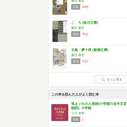
夏目 漱石
登録
7625
こゝろ (角川文庫)
夏目 漱石
登録
7511
文鳥・夢十夜 (新潮文庫)
夏目 漱石
登録
7127
もっと見る
この本を読んだ人がよく読む本
気まぐれの人形師(小学館の名作文芸
朗読): 小学館
小川 未明
登録
2