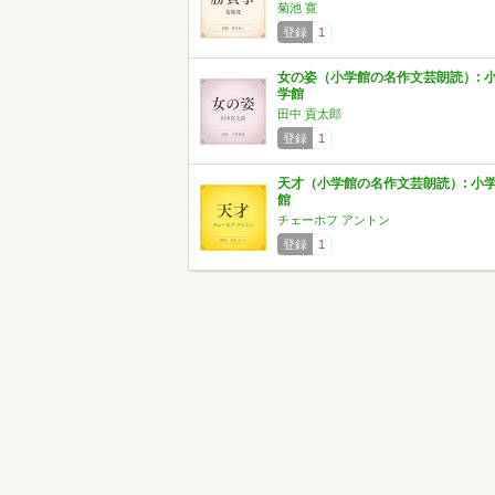
菊池 寛
登録
1
女の姿（小学館の名作文芸朗読）: 
学館
田中 貢太郎
登録
1
天才（小学館の名作文芸朗読）: 小
館
チェーホフ アントン
登録
1