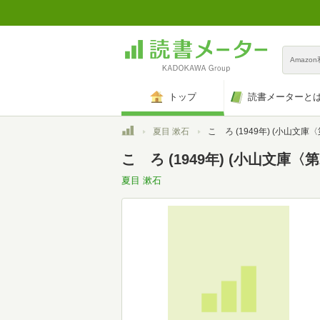
Amazo
トップ
読書メーターと
トップ
夏目 漱石
こゝろ (1949年) (小山文庫〈
こゝろ (1949年) (小山文庫〈第
夏目 漱石