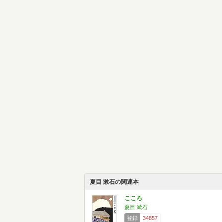
夏目 漱石の関連本
こころ
夏目 漱石
登録
34857