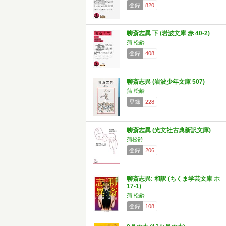
登録
820
聊斎志異 下 (岩波文庫 赤 40-2)
蒲 松齢
登録
408
聊斎志異 (岩波少年文庫 507)
蒲 松齢
登録
228
聊斎志異 (光文社古典新訳文庫)
蒲松齢
登録
206
聊斎志異: 和訳 (ちくま学芸文庫 ホ
17-1)
蒲 松齢
登録
108