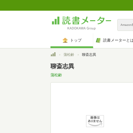
Amazo
トップ
読書メーターと
トップ
蒲松齢
聊斎志異
聊斎志異
蒲松齢