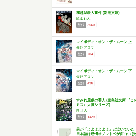
霧越邸殺人事件 (新潮文庫)
綾辻 行人
登録
3560
マイボディ・オン・ザ・ムーン 上
矢野 アロウ
登録
704
マイボディ・オン・ザ・ムーン 下
矢野 アロウ
登録
436
すみれ屋敷の罪人 (宝島社文庫 『こ
ミス』大賞シリーズ)
降田 天
登録
1429
男が「よよよよよよ」と泣いてい
日本語は感情オノマトペが面白い (