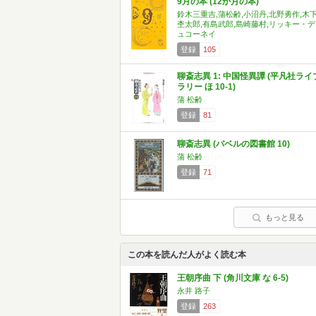
9月の本 (12か月の本)
鈴木三重吉,蒲松齢,小沼丹,北野勇作,木
杢太郎,有島武郎,島崎藤村,リッキー・デ
ュコーネイ
登録
105
聊斎志異 1: 中国怪異譚 (平凡社ライ
ラリー ほ 10-1)
蒲 松齢
登録
81
聊斎志異 (バベルの図書館 10)
蒲 松齢
登録
71
もっと見る
この本を読んだ人がよく読む本
王朝序曲 下 (角川文庫 な 6-5)
永井 路子
登録
263