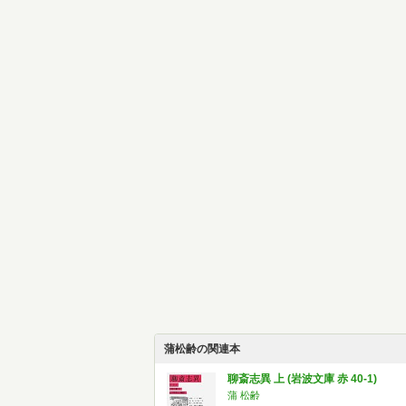
蒲松齢の関連本
聊斎志異 上 (岩波文庫 赤 40-1)
蒲 松齢