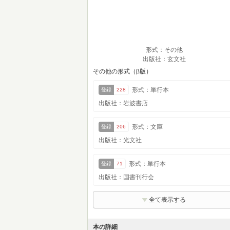
形式：その他
出版社：玄文社
その他の形式（β版）
形式：単行本
登録
228
出版社：岩波書店
形式：文庫
登録
206
出版社：光文社
形式：単行本
登録
71
出版社：国書刊行会
全て表示する
本の詳細