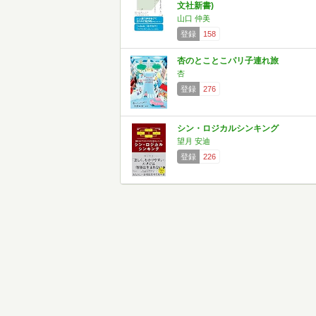
文社新書)
山口 仲美
登録
158
杏のとことこパリ子連れ旅
杏
登録
276
シン・ロジカルシンキング
望月 安迪
登録
226