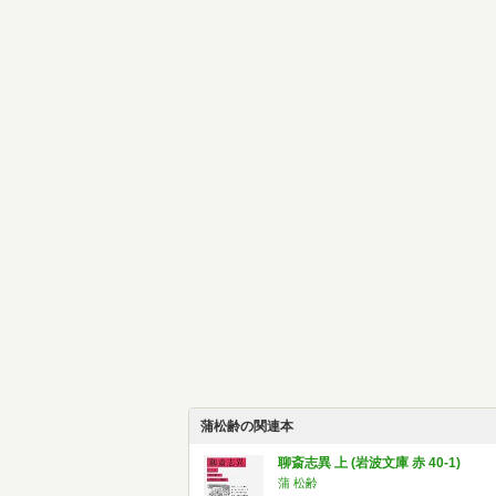
蒲松齢の関連本
聊斎志異 上 (岩波文庫 赤 40-1)
蒲 松齢