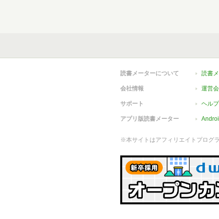
読書メーターについて
読書メ
会社情報
運営会
サポート
ヘルプ
アプリ版読書メーター
Andr
※本サイトはアフィリエイトプログ