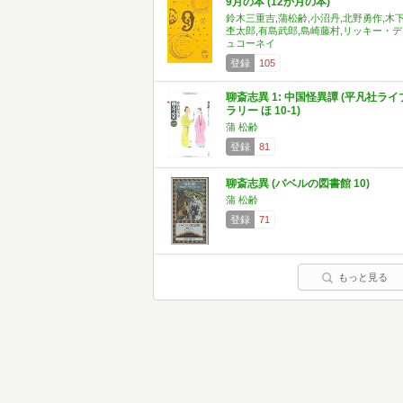
9月の本 (12か月の本)
鈴木三重吉,蒲松齢,小沼丹,北野勇作,木
杢太郎,有島武郎,島崎藤村,リッキー・デ
ュコーネイ
登録
105
聊斎志異 1: 中国怪異譚 (平凡社ライ
ラリー ほ 10-1)
蒲 松齢
登録
81
聊斎志異 (バベルの図書館 10)
蒲 松齢
登録
71
もっと見る