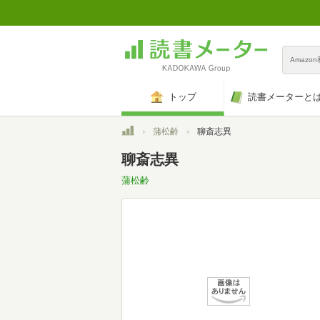
Amazo
トップ
読書メーターと
トップ
蒲松齢
聊斎志異
聊斎志異
蒲松齢