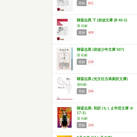
登録
821
聊斎志異 下 (岩波文庫 赤 40-2)
蒲 松齢
登録
409
聊斎志異 (岩波少年文庫 507)
蒲 松齢
登録
228
聊斎志異 (光文社古典新訳文庫)
蒲松齢
登録
206
聊斎志異: 和訳 (ちくま学芸文庫 ホ
17-1)
蒲 松齢
登録
109