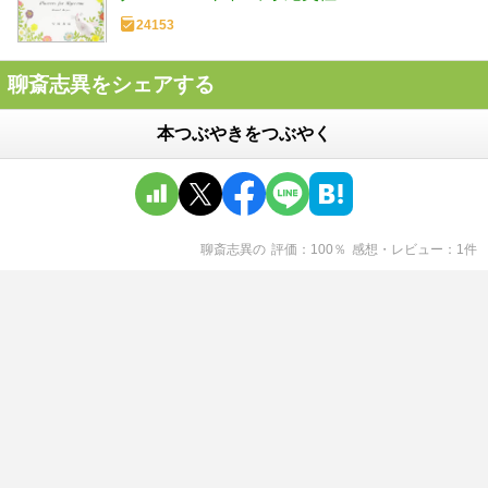
24153
聊斎志異をシェアする
本つぶやきをつぶやく
聊斎志異
の
評価
100
％
感想・レビュー
1
件