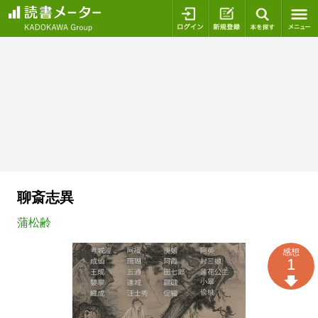
ログイン
新規登録
本を探
聊斎志異
蒲松齢
感想
1