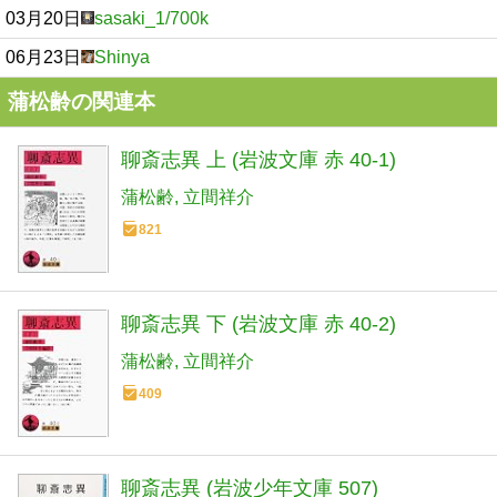
03月20日
sasaki_1/700k
06月23日
Shinya
蒲松齢の関連本
聊斎志異 上 (岩波文庫 赤 40-1)
蒲松齢
立間祥介
821
聊斎志異 下 (岩波文庫 赤 40-2)
蒲松齢
立間祥介
409
聊斎志異 (岩波少年文庫 507)