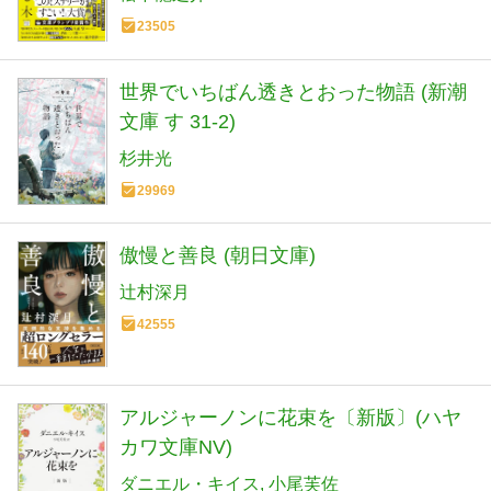
23505
世界でいちばん透きとおった物語 (新潮
文庫 す 31-2)
杉井光
29969
傲慢と善良 (朝日文庫)
辻村深月
42555
アルジャーノンに花束を〔新版〕(ハヤ
カワ文庫NV)
ダニエル・キイス
小尾芙佐