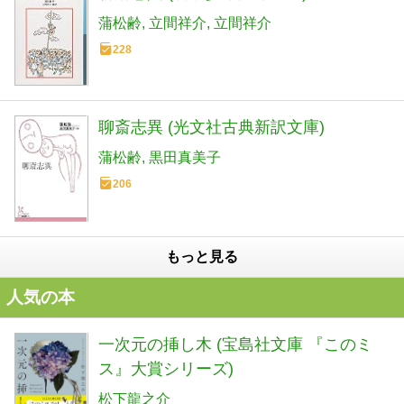
蒲松齢
立間祥介
立間祥介
228
聊斎志異 (光文社古典新訳文庫)
蒲松齢
黒田真美子
206
もっと見る
人気の本
一次元の挿し木 (宝島社文庫 『このミ
ス』大賞シリーズ)
松下龍之介