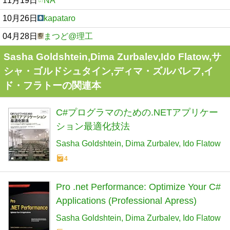
11月19日
NA
10月26日
kapataro
04月28日
まつど@理工
Sasha Goldshtein,Dima Zurbalev,Ido Flatow,サ
シャ・ゴルドシュタイン,ディマ・ズルバレフ,イ
ド・フラトーの関連本
C#プログラマのための.NETアプリケー
ション最適化技法
Sasha Goldshtein
Dima Zurbalev
Ido Flatow
4
Pro .net Performance: Optimize Your C#
Applications (Professional Apress)
Sasha Goldshtein
Dima Zurbalev
Ido Flatow