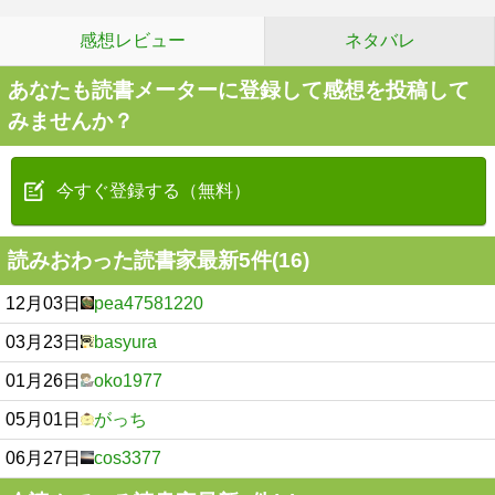
感想レビュー
ネタバレ
あなたも読書メーターに登録して感想を投稿して
みませんか？
今すぐ登録する（無料）
読みおわった読書家最新5件(16)
12月03日
pea47581220
03月23日
basyura
01月26日
oko1977
05月01日
がっち
06月27日
cos3377