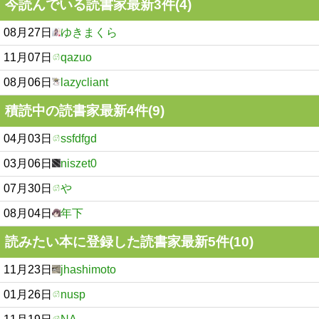
今読んでいる読書家最新3件(4)
08月27日
ゆきまくら
11月07日
qazuo
08月06日
lazycliant
積読中の読書家最新4件(9)
04月03日
ssfdfgd
03月06日
niszet0
07月30日
や
08月04日
年下
読みたい本に登録した読書家最新5件(10)
11月23日
jhashimoto
01月26日
nusp