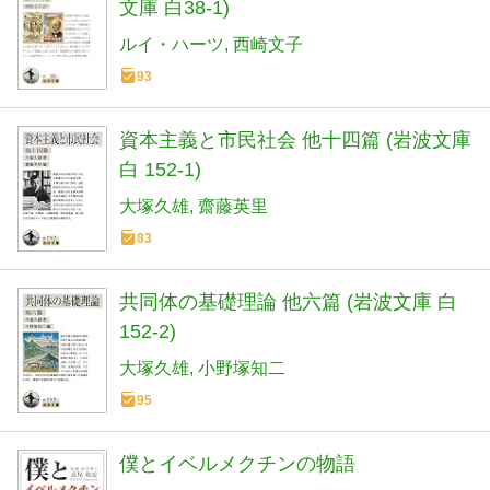
文庫 白38-1)
ルイ・ハーツ
西崎文子
93
資本主義と市民社会 他十四篇 (岩波文庫
白 152-1)
大塚久雄
齋藤英里
83
共同体の基礎理論 他六篇 (岩波文庫 白
152-2)
大塚久雄
小野塚知二
95
僕とイベルメクチンの物語