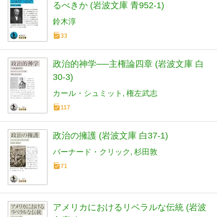
るべきか (岩波文庫 青952-1)
鈴木淳
33
政治的神学──主権論四章 (岩波文庫 白
30-3)
カール・シュミット
権左武志
117
政治の擁護 (岩波文庫 白37-1)
バーナード・クリック
杉田敦
71
アメリカにおけるリベラルな伝統 (岩波