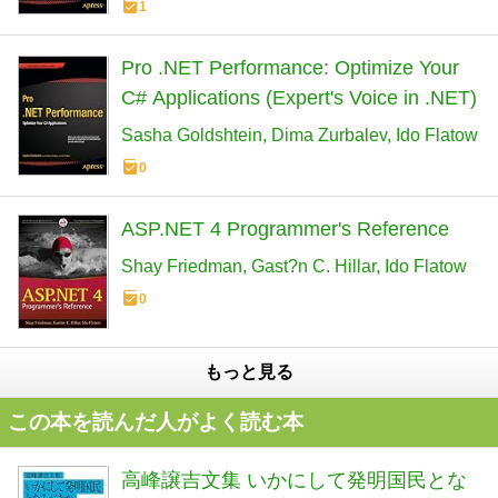
1
Pro .NET Performance: Optimize Your
C# Applications (Expert's Voice in .NET)
Sasha Goldshtein
Dima Zurbalev
Ido Flatow
0
ASP.NET 4 Programmer's Reference
Shay Friedman
Gast?n C. Hillar
Ido Flatow
0
もっと見る
この本を読んだ人がよく読む本
高峰譲吉文集 いかにして発明国民とな