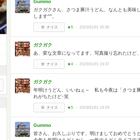
Gummo
ガクガクさん、さつま豚汁うどん、なんとも美味
します^^。
ナイス
★5
2023/01/01 20:36
ガクガク
あ、変な文章になってます。写真撮り忘れたけど
ナイス
★4
2023/01/01 19:37
ガクガク
年明けうどん、いいねぇ～ 私も今夜は「さつま
れがちたけど･笑
ナイス
★5
2023/01/01 19:29
Gummo
皆さん、お久しぶりです。明けましておめでとうど
今年も年明けうどんから、一年のうどんライフの