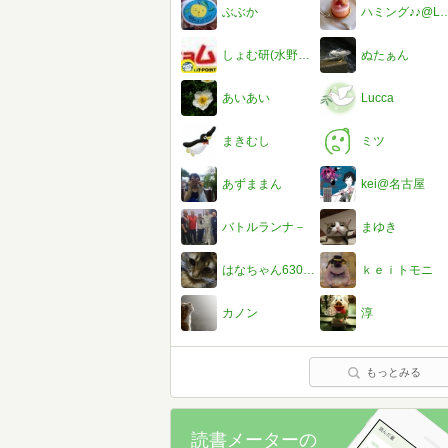
ぶぶか
ハミング♪♪@LIVE 
しょむ研(水野松太朗)†選挙マニア！？
ぬたぁん
あいあい
Lucca
まきむし
ミツ
あずままん
kei@名古屋
バトルランナ－
まゆき
はなちゃん630@読メうどん部員☆
ｋｅｉトモニ
カノン
淳
もっとみる
読書メーターの