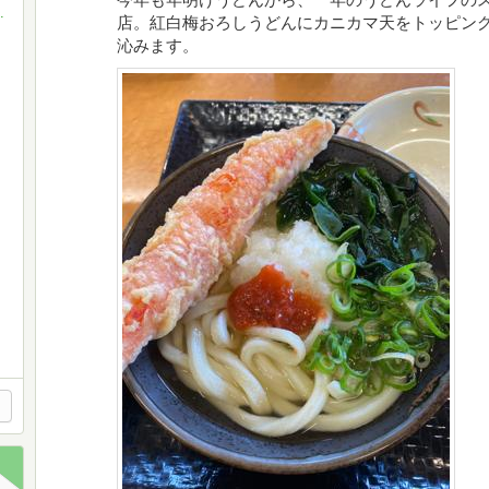
ON LIVE
店。紅白梅おろしうどんにカニカマ天をトッピン
沁みます。