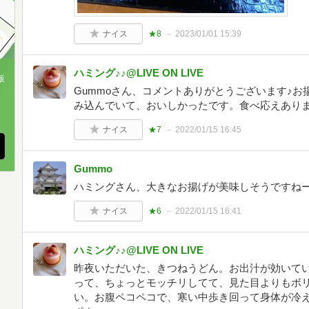
ナイス
★8
2023/01/01 15:39
ハミング♪♪@LIVE ON LIVE
版
Gummoさん、コメントありがとうございます♪
、
み込んでいて、おいしかったです。食べ応えあり
ナイス
★7
2022/01/15 16:45
Gummo
ハミングさん、大きなお揚げが美味しそうですね
ナイス
★6
2022/01/15 16:41
ハミング♪♪@LIVE ON LIVE
昨夜いただいた、きつねうどん。お出汁が効いて
って、ちょっとモッチリしてて、見た目よりもボ
い。お腹ペコペコで、寒い中歩き回って身体が冷