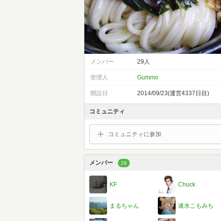
メンバー
29人
管理人
Gummo
開設日
2014/09/23(運営4337日目)
コミュニティ
コミュニティに参加
メンバー
29
KF
Chuck
まるちゃん
速水こもみち