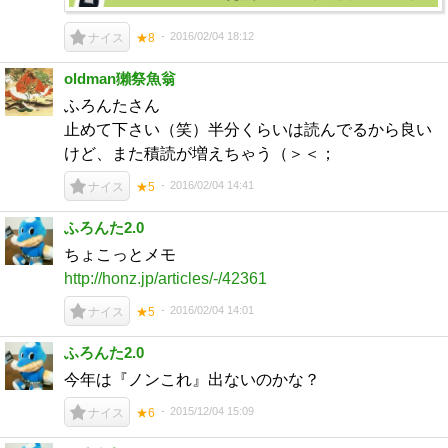
2016/02/04 18:12
ナイス
★8
oldman獺祭魚翁
ふろんたさん
止めて下さい（笑）半分くらいは読んでるから良い
けど、また積読が増えちゃう（＞＜；
2016/02/04 14:41
ナイス
★5
ふろんた2.0
ちょこっとメモ
http://honz.jp/articles/-/42361
2016/02/04 14:01
ナイス
★5
ふろんた2.0
今年は『ノンこれ』出ないのかな？
2015/12/04 15:09
ナイス
★6