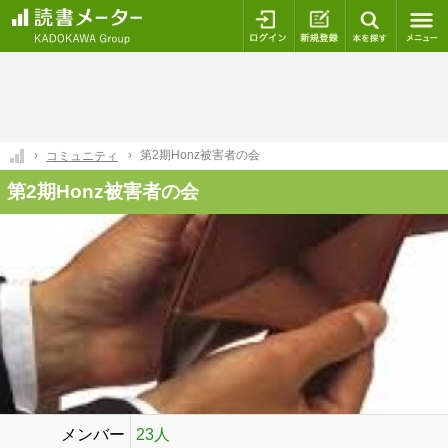
ログイン
新規登録
本を探
第2期Honz被害者の会
コミュニティ
第2期Honz被害者の会
メンバー
23人