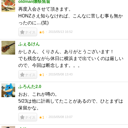
oldman獺祭魚翁
再度入会させて頂きます。
HONZさえ知らなければ、こんなに苦しむ事も無か
ったのに…(笑)
2015/05/13 16:52
ナイス
★6
ふぇるけん
かしさん、くりさん、ありがとうございます！
でも残念ながら休日に横浜まで出ていくのは厳しい
ので、今回は断念します。。。
2015/05/08 13:43
ナイス
★1
ふろんた2.0
おお、これが噂の。
5/23は他に計画してたことがあるので、ひとまずは
保留かな。
2015/05/08 13:07
ナイス
★1