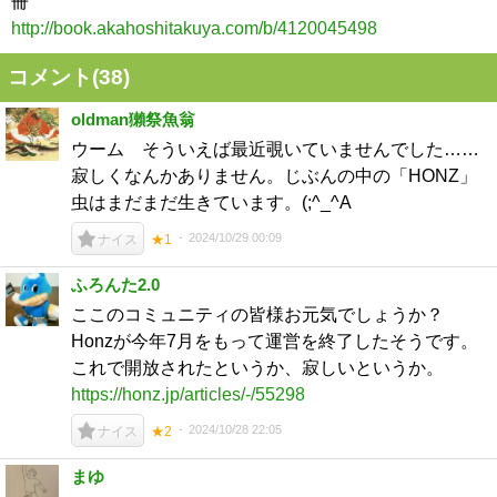
冊
http://book.akahoshitakuya.com/b/4120045498
コメント(
38
)
oldman獺祭魚翁
ウーム そういえば最近覗いていませんでした……
寂しくなんかありません。じぶんの中の「HONZ」
虫はまだまだ生きています。(;^_^A
2024/10/29 00:09
ナイス
★1
ふろんた2.0
ここのコミュニティの皆様お元気でしょうか？
Honzが今年7月をもって運営を終了したそうです。
これで開放されたというか、寂しいというか。
https://honz.jp/articles/-/55298
2024/10/28 22:05
ナイス
★2
まゆ