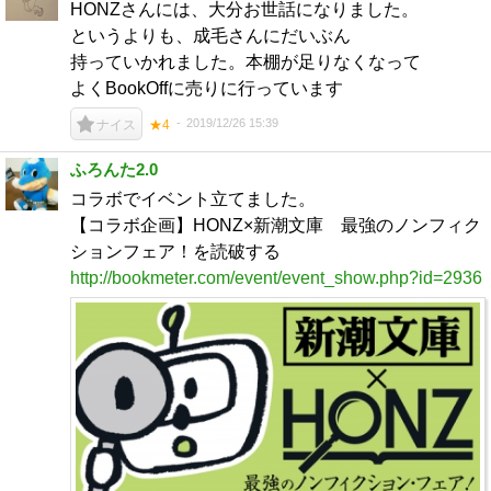
HONZさんには、大分お世話になりました。
というよりも、成毛さんにだいぶん
持っていかれました。本棚が足りなくなって
よくBookOffに売りに行っています
2019/12/26 15:39
ナイス
★4
ふろんた2.0
コラボでイベント立てました。
【コラボ企画】HONZ×新潮文庫 最強のノンフィク
ションフェア！を読破する
http://bookmeter.com/event/event_show.php?id=2936