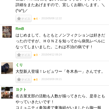
詳細をまたあげますので、宜しくお願いします。＼
(^o^)／
2015/05/08 12:22
ナイス
★4
RmB
はじめまして、もともとノンフィクションは好きだ
ったのですが、ＨＯＮＺを知ってから病気レベルに
なってしまいました。これは不治の病です！
2015/04/12 09:24
ナイス
★9
くり
大型新人登場！レビュワー「冬木糸一」さんです。
2015/03/09 09:21
ナイス
★8
ヨクト
名古屋支部の活動も人数が揃ってきたら、是非とも
やっていきたいです！
コミュニティ参加者で東海組がいましたら御一報