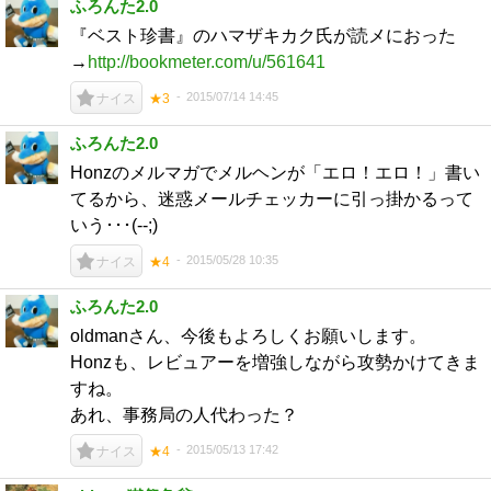
ふろんた2.0
『ベスト珍書』のハマザキカク氏が読メにおった
→
http://bookmeter.com/u/561641
2015/07/14 14:45
ナイス
★3
ふろんた2.0
Honzのメルマガでメルヘンが「エロ！エロ！」書い
てるから、迷惑メールチェッカーに引っ掛かるって
いう･･･(--;)
2015/05/28 10:35
ナイス
★4
ふろんた2.0
oldmanさん、今後もよろしくお願いします。
Honzも、レビュアーを増強しながら攻勢かけてきま
すね。
あれ、事務局の人代わった？
2015/05/13 17:42
ナイス
★4