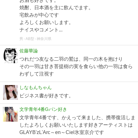
お酒も好きです。
焼酎、日本酒を主に飲んでます。
宅飲みが中心です
よろしくお願いします。
ナイスやコメント...
男
AB型
神奈川県
佐藤華論
つれだつ友なる二羽の鷲は、同一の木を抱けり
その一羽は甘き菩提樹の実を食らい他の一羽は食ら
わずして注視す
しなもんちゃん
ビジネス書が好きです。
文学青年4番Gパン好き
文学青年4番です、かえって来ました、携帯復活しま
したよろしくお願いいたします好きアーティストは
GLAYB'zL'Arc～en～Ciel氷室京介です