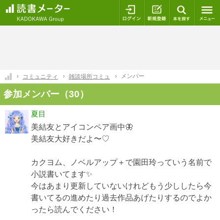
ログイン
新規登録
本を探
メンバー
コミュニティ
雑談場所コミュ
参加メンバー（30）
夏目
美結友とアイコンペア画中🦋
美結友大好きだよ〜♡
カクヨム、ノベルアップ＋で園田玲っていう名前で
小説書いてます✨
今はあまり更新していないけれどもう少ししたら今
書いてるの進めたり過去作品あげたりするのでよか
ったら読んでください！