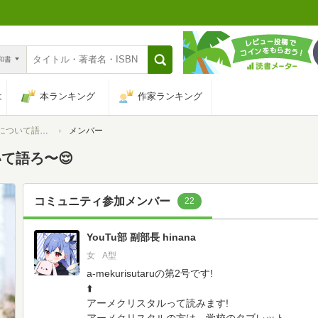
n和書
は
本ランキング
作家ランキング
て語ろ〜😌
メンバー
て語ろ〜😌
コミュニティ参加メンバー
22
YouTu部 副部長 hinana
女
A型
a-mekurisutaruの第2号です!
⬆️
アーメクリスタルって読みます!