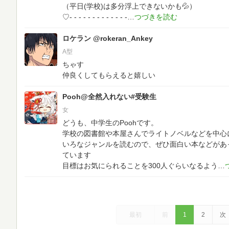
（平日(学校)は多分浮上できないかも💦）
♡- - - - - - - - - - - - -
ロケラン @rokeran_Ankey
A型
ちゃす
仲良くしてもらえると嬉しい
Pooh@全然入れない#受験生
女
どうも、中学生のPoohです。
学校の図書館や本屋さんでライトノベルなどを中心
いろなジャンルを読むので、ぜひ面白い本などがあ
ています
目標はお気にられることを300人ぐらいなるよう
最初
前
1
2
次