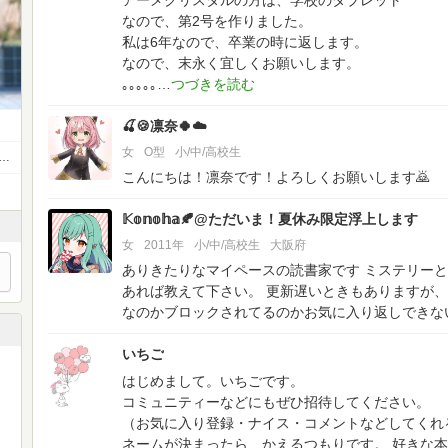
アーメクリスタルの方は、学校のタブレット
なので、第2号を作りました。
私は6年なので、卒業の時に返します。
なので、末永く宜しくお願いします。
｡｡｡｡｡
🍒🍪凛奈🍀☁️
女
O型
小/中/高校生
験受験受験受験受験受験受験受験受験受験受験受験受験受験受験受験受験
こんにちは！凛奈です！よろしくお願いします🙇
𝕂𝕠𝕟𝕠𝕙𝕒🍂@ただいま！夏休み限定浮上します
女
2011年
小/中/高校生
大阪府
ありきたりなマイペースの読書家です
ミステリーと
あれば教えて下さい。
更新遅いときもありますが、
なのかブロックされてるのかお気に入り返しできな
いちご
はじめまして。いちごです。
コミュニティーなどにもぜひ招待してください。
（お気に入り登録・ナイス・コメントなどしてくれ
ネームが決まったら、かえるつもりです。
好きな本