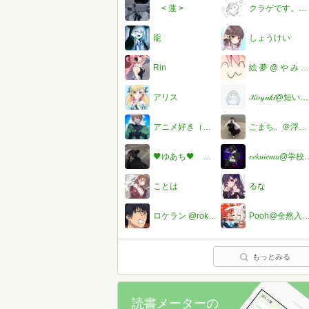
< 蓮 >
クラゲです。の読書部屋
龍
しょうけい
Rin
絵 夢 @ や み あ か 大 切 さ ん 募 集 中
アリス
𝒦𝑜𝓎𝓊𝓀𝒾@短い間だけどよろしく！
アニメ好き（ロー）❣️怜とペア画中
ごまち。＠浮上中
🖤ゆあち🖤 ＠低浮上
𝑟𝑒𝑘𝑢𝑖𝑒𝑚𝑢@学校垢 冬弥
ことは
るな
ロケラン @rokeran_Ankey
Pooh@全然入れない#
もっとみる
読書メーターの