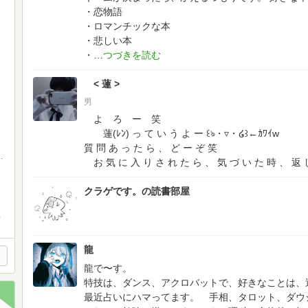
・恋物語
・ロマンチックな本
・悲しい本
・
< 蓮 >
男
よ ろ ー 笑
蓮(ﾚﾝ) っ て い う よ ー ꒰ঌ・▿・໒꒱←ｶﾜｲw
質 問 あ っ た ら 、 ど ー ぞ 笑
・彰人・レン・ミク プロセカガチ勢
お 気 に 入 り さ れ た ら 、 気 づ い た 時 、 返 
クラゲです。の読書部屋
受験生
龍
龍で〜す。
特技は、ダンス、アクロバットで、好きなことは、
最近占いにハマってます。 手相、タロット、ダウジ