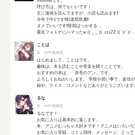
𝑟𝑒𝑘𝑢𝑖𝑒𝑚𝑢です。
呼び方は、何でもいいです！
主に漫画を読んでますが、小説も読みます❗️
今年で中1です❗️剣道部所属❗️
タメでいいです❗️怪我ばっかする…
最近フォトナにハマったw
(( _ _ ))..zzzZZ
\( ˆoˆ )/
ことは
女
小/中/高校生
はじめまして。ことはです。
趣味は、本を読むことや音楽を聴くことです。
おすすめの本は、「赤毛のアン」です。
よろしくおねがいします。
学校や習い事で、返信が
録や、ナイス、コメントなどありがとうございます
るな
女
小/中/高校生
るなです！
お気に入りは基本的に返します。
本、アニメむっちゃ大好きです！アニメはいろいろ
お気に入り登録、コミュ招待、メッセージ、とって