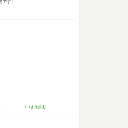
きです！
-------------