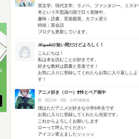
英文学、現代文学、ラノベ、ファンタジー、ミステ
本という不思議の国で日々冒険中。
趣味：読書、音楽鑑賞、カフェ巡り
特技：英会話
ブログも更新しています。
𝒦𝑜𝓎𝓊𝓀𝒾@短い間だけどよろしく！
こんにちは！
私は本を読むことが好きです。
好きな教科は図書と音楽です！
版
お気に入りに登録してくれたらお気に入り返ししよ
す！
、
アニメ好き（ロー）❣️怜とペア画中
男
2011年
A型
小/中/高校生
僕はただアニメが好きな小学6年生です
お気に入りに登録してくれたら光栄です。
これからよろしくお願いします
ローって呼んでください
アイコン変えましたッッッッ