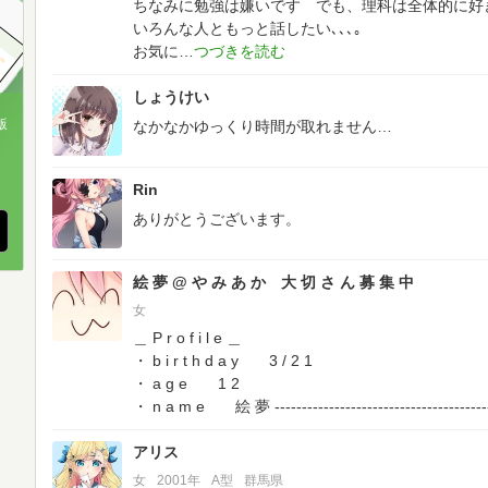
ちなみに勉強は嫌いです でも、理科は全体的に好
いろんな人ともっと話したい､､､｡
お気に
しょうけい
版
なかなかゆっくり時間が取れません…
、
Rin
ありがとうございます。
絵 夢 @ や み あ か 大 切 さ ん 募 集 中
女
＿ P r o f i l e ＿
・ b i r t h d a y 3 / 2 1
・ a g e 1 2
・ n a m e 絵 夢
---------------------------------------
アリス
女
2001年
A型
群馬県