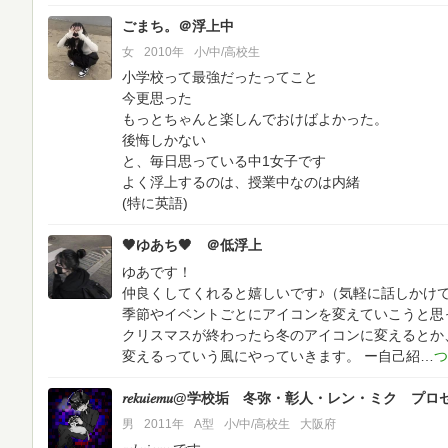
ごまち。＠浮上中
女
2010年
小/中/高校生
小学校って最強だったってこと
今更思った
もっとちゃんと楽しんでおけばよかった。
後悔しかない
と、毎日思っている中1女子です
よく浮上するのは、授業中なのは内緒
(特に英語)
🖤ゆあち🖤 ＠低浮上
ゆあです！
仲良くしてくれると嬉しいです♪（気軽に話しかけ
季節やイベントごとにアイコンを変えていこうと思
クリスマスが終わったら冬のアイコンに変えるとか
変えるっていう風にやっていきます。
ー自己紹
𝑟𝑒𝑘𝑢𝑖𝑒𝑚𝑢@学校垢 冬弥・彰人・レン・ミク 
男
2011年
A型
小/中/高校生
大阪府