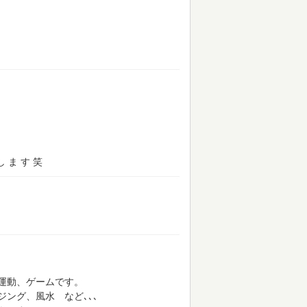
し ま す 笑
運動、ゲームです。
ング、風水 など､､､