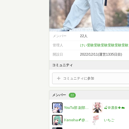
メンバー
22人
管理人
けい受験受
開設日
2022/12/11(運営1335日目)
コミュニティ
コミュニティに参加
メンバー
22
YouTu部 副部長 hinana
🍒🍪凛奈🍀☁️
𝕂𝕠𝕟𝕠𝕙𝕒🍂@ただいま！夏休み限定浮上します
いちご