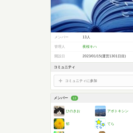
メンバー
13人
管理人
夜桜キハ
開設日
2023/01/15(運営1301日目)
コミュニティ
コミュニティに参加
メンバー
13
ひのきお
アポトキシン
郁
てら