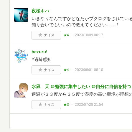
夜桜キハ
いきなりなんですがどなたかブクログをされてい
知り合いでもいいので教えてください……！
ナイス
★4
2023/10/09 06:17
bezuru!
#過疎感知
ナイス
★4
2023/08/01 08:10
水凪 天 ＠勉強に集中したい ＠自分に自信を持つ
適温が３３度から３５度で湿度の高い環境が理想
ナイス
★3
2023/07/28 21:54