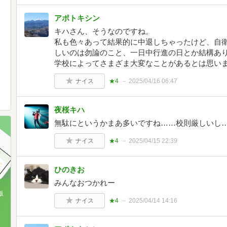
アポトキシン
キハさん、そうなのですね。
私も色々あって結果的に中退しちゃったけど、自
しいのは勿論のこと、一日中行進の日とか結構あ
学校によってさまざま大変なことがあるとは思い
ナイス
★4
2025/04/16 06:47
夜桜キハ
無駄にというかまあ多いですね……校則厳しいし
ナイス
★4
2025/04/15 22:39
ひのきお
みんなおつかれー
版
ナイス
★4
2025/04/14 14:16
、