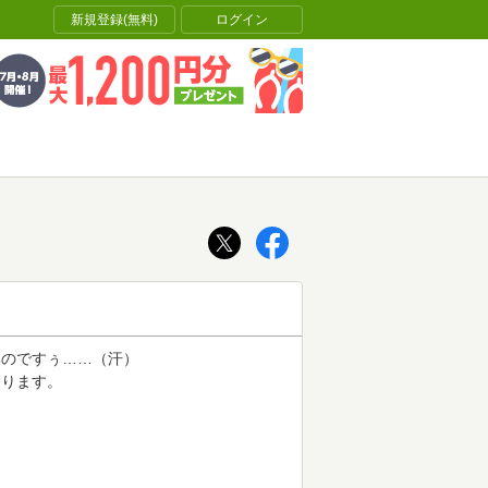
新規登録(無料)
ログイン
いのですぅ……（汗）
おります。