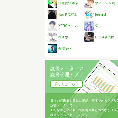
原寛貴/王道帝国@ブックウォーカーキング/ニコニコブースター
水凪 天 ＠勉強に集中したい ＠自分に自信を持つ
ℝ𝕖𝕚 超低浮上
bezuru!
XERO＠マフティー・ナビーユ・エリン
雫
楊令@
けい受験受験受験受験受験受験受験受験受験受験受験受験受験受験受験受験受験受験
夜桜キハ
読書メーターの
読書管理
アプリ
詳しくはこちら
日々の読書量を簡単に記録・管理できるアプリ
読書メーターです。
新たな本との出会いや読書仲間とのつながりが
読書をもっと楽しくします。