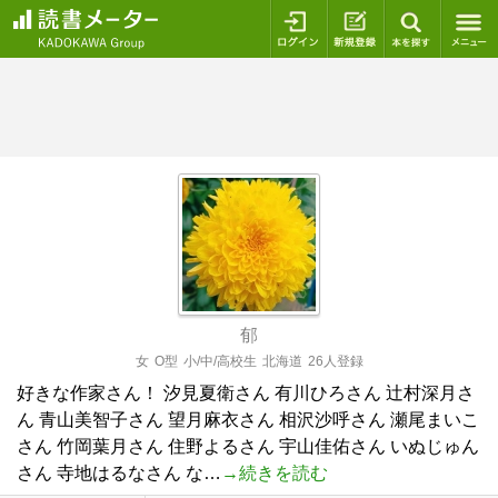
ログイン
新規登録
本を探
郁
女
O型
小/中/高校生
北海道
26人登録
好きな作家さん！ 汐見夏衛さん 有川ひろさん 辻村深月さ
ん 青山美智子さん 望月麻衣さん 相沢沙呼さん 瀬尾まいこ
さん 竹岡葉月さん 住野よるさん 宇山佳佑さん いぬじゅん
さん 寺地はるなさん な…
→続きを読む