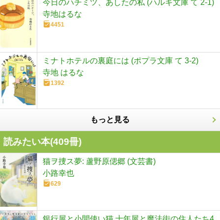
今日のハチミツ、あしたの私 (ハルキ文庫 て 2-1)
寺地はるな
4451
ミナトホテルの裏庭には (ポプラ文庫 て 3-2)
寺地 はるな
1392
もっと見る
読みたい本(
409
冊)
猫ヲ捜ス夢: 蘆野原偲郷 (文芸書)
小路幸也
629
銀行屋と小間使い猫 十年屋と魔法街の住人たち4