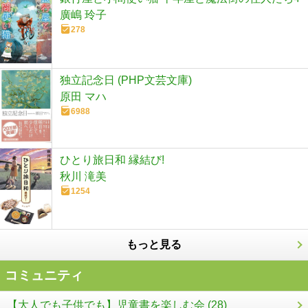
廣嶋 玲子
278
独立記念日 (PHP文芸文庫)
原田 マハ
6988
ひとり旅日和 縁結び!
秋川 滝美
1254
もっと見る
コミュニティ
【大人でも子供でも】児童書を楽しむ会 (28)