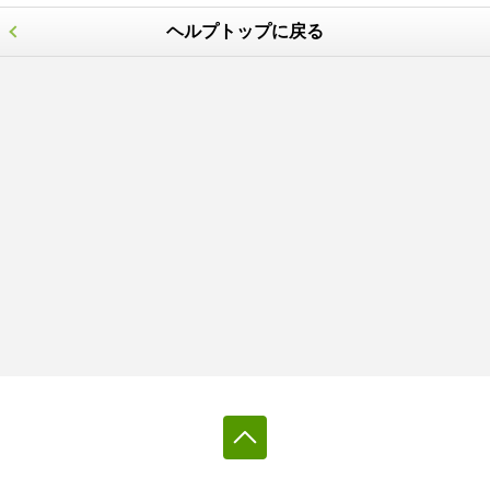
ヘルプトップに戻る
感想の削除は、感想・レビューの項目内を削除し、「更
新」ボタンを押してください。
このとき、右上の「×」印を押してしまうと、読んだ本
自体の削除となりますのでご注意ください。
「感想の編集は、読んだ本のページへ進み、「読んだ本