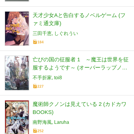
天才少女Aと告白するノベルゲーム (フ
ァミ通文庫)
三田千恵
しぐれうい
184
亡びの国の征服者 1 ～魔王は世界を征
服するようです～ (オーバーラップノベ
ルス)
不手折家
toi8
227
魔術師クノンは見えている 2 (カドカワ
BOOKS)
南野海風
Laruha
252