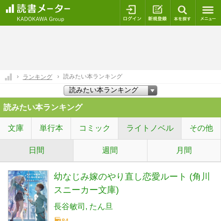
ログイン
新規登録
本を探
読みたい本ランキング
ランキング
読みたい本ランキング
文庫
単行本
コミック
ライトノベル
その他
日間
週間
月間
幼なじみ嫁のやり直し恋愛ルート (角川
スニーカー文庫)
長谷敏司
たん旦
84