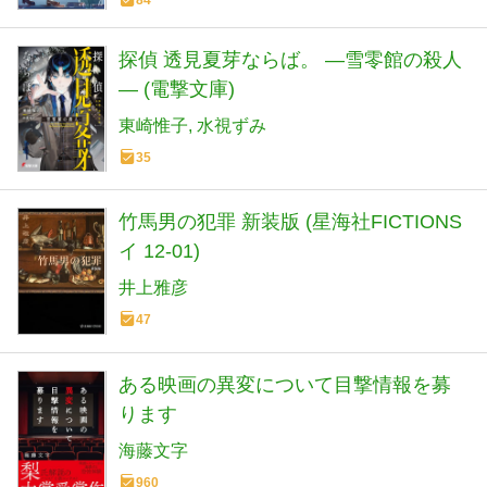
探偵 透見夏芽ならば。 ―雪零館の殺人
― (電撃文庫)
東崎惟子
水視ずみ
35
竹馬男の犯罪 新装版 (星海社FICTIONS
イ 12-01)
井上雅彦
47
ある映画の異変について目撃情報を募
ります
海藤文字
960