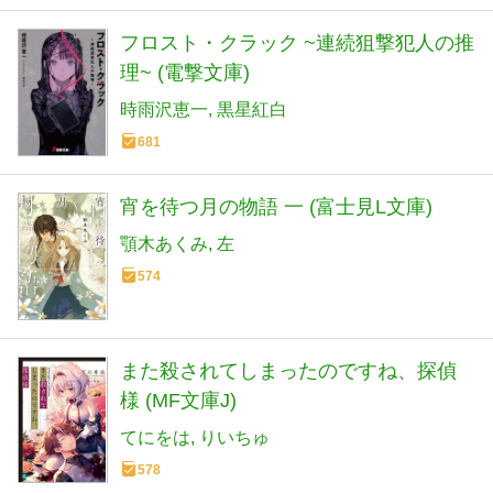
フロスト・クラック ~連続狙撃犯人の推
理~ (電撃文庫)
時雨沢恵一
黒星紅白
681
宵を待つ月の物語 一 (富士見L文庫)
顎木あくみ
左
574
また殺されてしまったのですね、探偵
様 (MF文庫J)
てにをは
りいちゅ
578