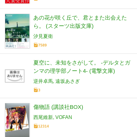
あの花が咲く丘で、君とまた出会えた
ら。 (スターツ出版文庫)
汐見夏衛
7589
夏空に、未知をさがして。 -デルタとガ
ンマの理学部ノート4- (電撃文庫)
逆井卓馬
遠坂あさぎ
3
傷物語 (講談社BOX)
西尾維新
VOFAN
12314