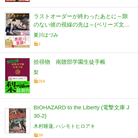
ラストオーダーが終わったあとに～隙
のない彼の視線の先は～(ベリーズ文庫
with)
夏川ほづみ
1
拾得物 南贍部学園生徒手帳
梨
354
BIOHAZARD to the Liberty (電撃文庫 J
30-2)
木村睡蓮
ハシモトヒロアキ
39