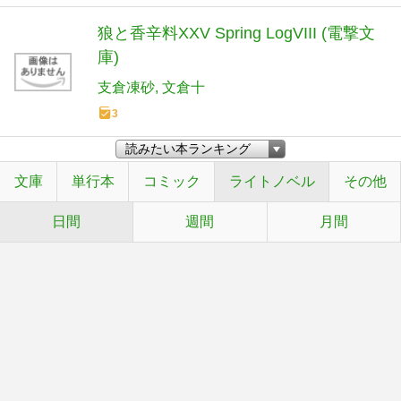
狼と香辛料XXV Spring LogVIII (電撃文
庫)
支倉凍砂
文倉十
3
文庫
単行本
コミック
ライトノベル
その他
日間
週間
月間