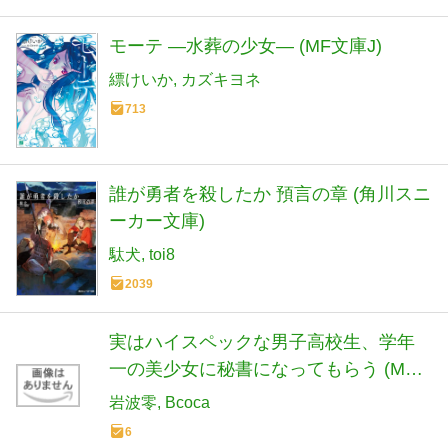
モーテ ―水葬の少女― (MF文庫J)
縹けいか
カズキヨネ
713
誰が勇者を殺したか 預言の章 (角川スニ
ーカー文庫)
駄犬
toi8
2039
実はハイスペックな男子高校生、学年
一の美少女に秘書になってもらう (MF
文庫J)
岩波零
Bcoca
6