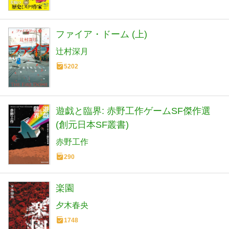
ファイア・ドーム (上)
辻村深月
5202
遊戯と臨界: 赤野工作ゲームSF傑作選
(創元日本SF叢書)
赤野工作
290
楽園
夕木春央
1748