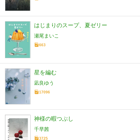
はじまりのスープ、夏ゼリー
瀬尾まいこ
663
星を編む
凪良ゆう
17096
神様の暇つぶし
千早茜
3725