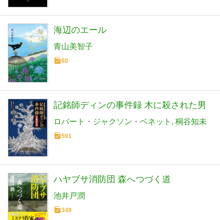
海辺のエール
青山美智子
60
記銘師ディンの事件録 木に殺された男
ロバート・ジャクソン・ベネット
桐谷知未
591
ハヤブサ消防団 森へつづく道
池井戸潤
349