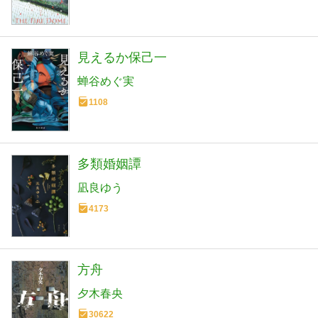
見えるか保己一
蝉谷めぐ実
1108
多類婚姻譚
凪良ゆう
4173
方舟
夕木春央
30622