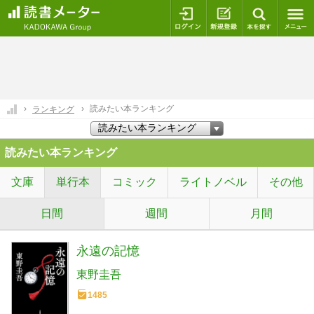
ログイン
新規登録
本を探
読みたい本ランキング
ランキング
読みたい本ランキング
文庫
単行本
コミック
ライトノベル
その他
日間
週間
月間
永遠の記憶
東野圭吾
1485