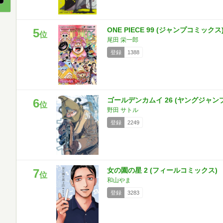
ONE PIECE 99 (ジャンプコミックス
5
位
尾田 栄一郎
登録
1388
ゴールデンカムイ 26 (ヤングジャン
6
位
野田 サトル
登録
2249
女の園の星 2 (フィールコミックス)
7
位
和山やま
登録
3283