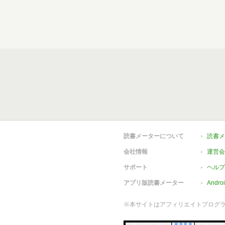
読書メーターについて
読書メ
会社情報
運営会
サポート
ヘルプ
アプリ版読書メーター
Andr
※本サイトはアフィリエイトプログ