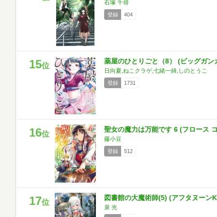
石塚 千尋
登録
404
薬屋のひとりごと（8） (ビッグガン
15
位
日向夏,ねこクラゲ,七緒一綺,しのとうこ
登録
1731
聖女の魔力は万能です 6 (フロース 
16
位
藤小豆
登録
512
図書館の大魔術師(5) (アフタヌーンK
17
位
泉 光