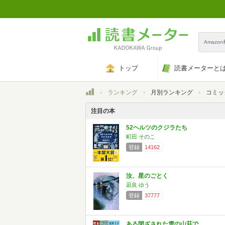
Amazo
トップ
読書メーターと
トップ
ランキング
月別ランキング
コミッ
注目の本
52ヘルツのクジラたち
町田 そのこ
登録
14162
汝、星のごとく
凪良 ゆう
登録
37777
ある閉ざされた雪の山荘で