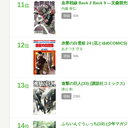
血界戦線 Back 2 Back 9 ―災蠱
11
位
内藤 泰弘
登録
434
赤髪の白雪姫 24 (花とゆめCOMICS)
12
位
あきづき 空太
登録
506
進撃の巨人(33) (講談社コミックス)
13
位
諫山 創
登録
2350
ふらいんぐうぃっち(10) (少年マガ
14
位