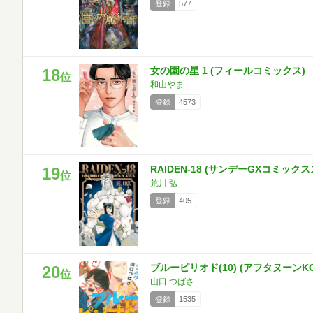
登録
577
女の園の星 1 (フィールコミックス)
18
位
和山やま
登録
4573
RAIDEN-18 (サンデーGXコミック
19
位
荒川 弘
登録
405
ブルーピリオド(10) (アフタヌーンKC
20
位
山口 つばさ
登録
1535