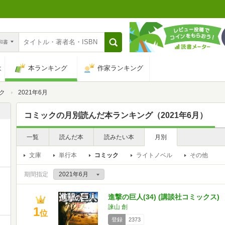
n和書
は
本ランキング
作家ランキング
ク
2021年6月
コミックの月別読んだ本ランキング（2021年6月）
一覧
読んだ本
読みたい本
月別
文庫
単行本
コミック
ライトノベル
その他
期間指定
進撃の巨人(34) (講談社コミックス)
諫山 創
1
位
登録
2373