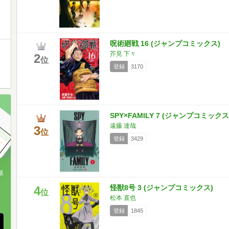
呪術廻戦 16 (ジャンプコミックス)
芥見 下々
2
位
登録
3170
SPY×FAMILY 7 (ジャンプコミックス
遠藤 達哉
3
位
登録
3429
版
怪獣8号 3 (ジャンプコミックス)
4
、
位
松本 直也
登録
1845