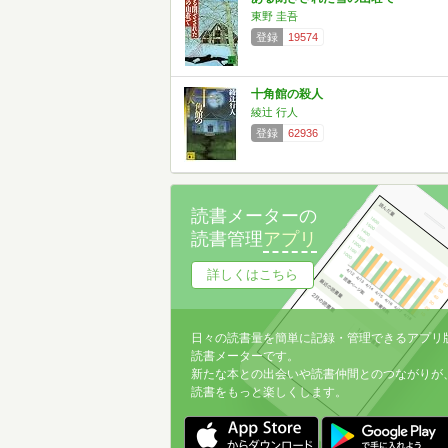
東野 圭吾
登録
19574
十角館の殺人
綾辻 行人
登録
62936
読書メーターの
読書管理
アプリ
詳しくはこちら
日々の読書量を簡単に記録・管理できるアプリ
読書メーターです。
新たな本との出会いや読書仲間とのつながりが
読書をもっと楽しくします。