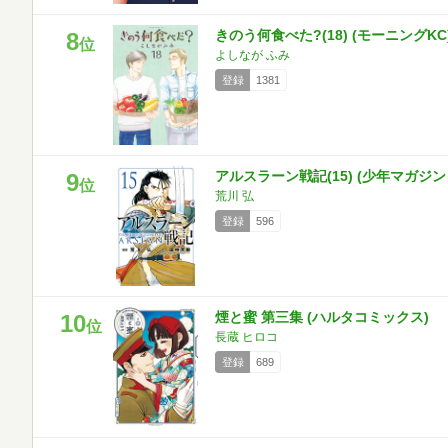
きのう何食べた?(18) (モーニングKC
8
位
よしなが ふみ
登録
1381
アルスラーン戦記(15) (少年マガジ
9
位
荒川 弘
登録
596
煙と蜜 第三集 (ハルタコミックス)
10
位
長蔵 ヒロコ
登録
689