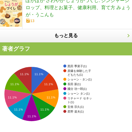
ぽかぽか さわやか しょうがづくし: ジンジャーシ
ロップ、料理とお菓子、健康利用、育て方 みょう
が・うこんも
13
もっと見る
著者グラフ
黒田 季菜子(1)
原爆を体験した子
11.1%
11.1%
どもたち(1)
ショーン・タン(1)
長田 新(1)
11.1%
11.1%
國分 功一郎(1)
ショーン タン(1)
11.1%
11.1%
リチャード セネッ
ト(1)
玄侑 宗久(1)
11.1%
11.1%
星野 道夫(1)
11.1%