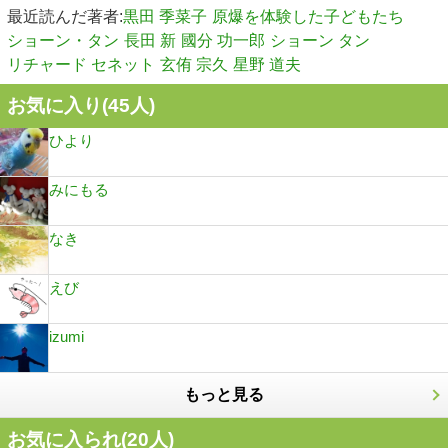
最近読んだ著者:
黒田 季菜子
原爆を体験した子どもたち
ショーン・タン
長田 新
國分 功一郎
ショーン タン
リチャード セネット
玄侑 宗久
星野 道夫
お気に入り(
45
人)
ひより
みにもる
なき
えび
izumi
もっと見る
お気に入られ(
20
人)