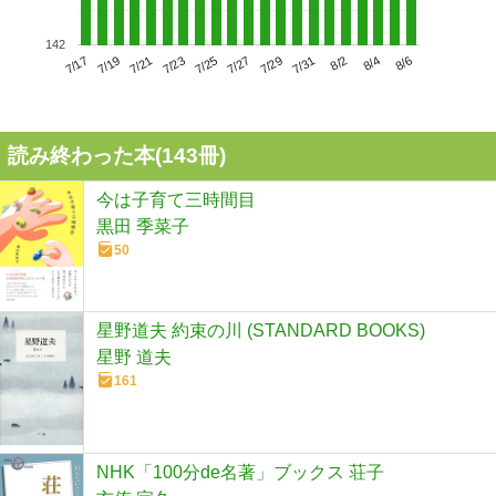
142
7/21
7/27
8/2
7/17
7/23
7/29
8/4
7/19
7/25
7/31
8/6
読み終わった本(
143
冊)
今は子育て三時間目
黒田 季菜子
50
星野道夫 約束の川 (STANDARD BOOKS)
星野 道夫
161
NHK「100分de名著」ブックス 荘子