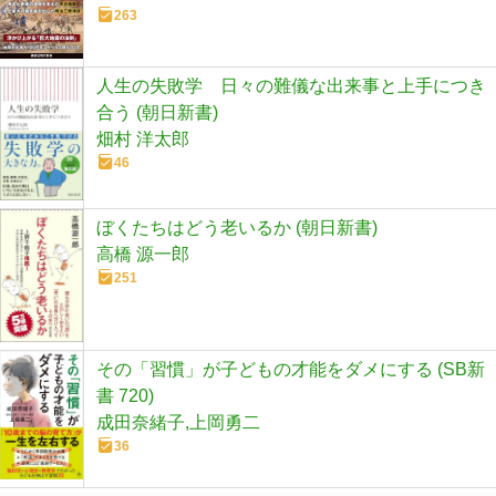
263
人生の失敗学 日々の難儀な出来事と上手につき
合う (朝日新書)
畑村 洋太郎
46
ぼくたちはどう老いるか (朝日新書)
高橋 源一郎
251
その「習慣」が子どもの才能をダメにする (SB新
書 720)
成田奈緒子,上岡勇二
36