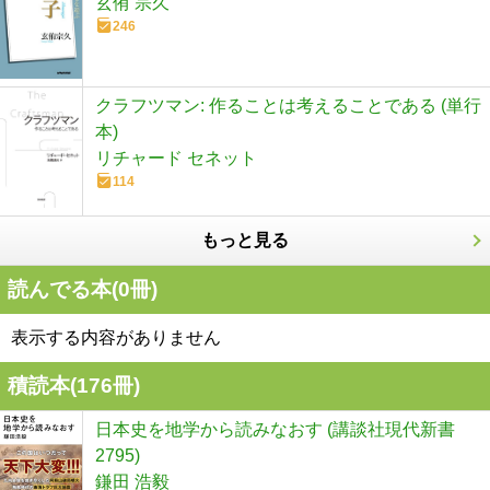
玄侑 宗久
246
クラフツマン: 作ることは考えることである (単行
本)
リチャード セネット
114
もっと見る
読んでる本(
0
冊)
表示する内容がありません
積読本(
176
冊)
日本史を地学から読みなおす (講談社現代新書
2795)
鎌田 浩毅