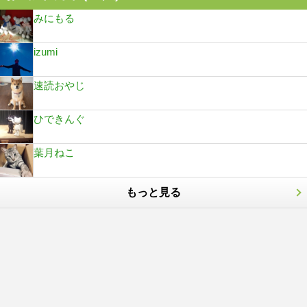
みにもる
izumi
速読おやじ
ひできんぐ
葉月ねこ
もっと見る