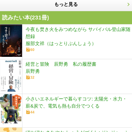
もっと見る
読みたい本(
231
冊)
今夜も焚き火をみつめながら サバイバル登山家随
想録
服部文祥（はっとりぶんしょう）
60
経営と冒険 辰野勇 私の履歴書
辰野勇
32
小さいエネルギーで暮らすコツ: 太陽光・水力・
薪&炭で、電気も熱も自分でつくる
44