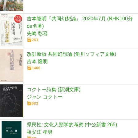
吉本隆明『共同幻想論』 2020年7月 (NHK100分
de名著)
先崎 彰容
263
改訂新版 共同幻想論 (角川ソフィア文庫)
吉本 隆明
1406
コクトー詩集 (新潮文庫)
ジャン コクトー
683
県民性: 文化人類学的考察 (中公新書 265)
祖父江 孝男