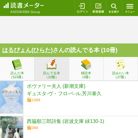
ログイン
新規登録
本を探
はるぴょん(ひらた)
さんの読んでる本 (10冊)
読んだ本
読んでる本
積読本
読みたい本
（523冊）
（10冊）
（0冊）
（27冊）
ボヴァリー夫人 (新潮文庫)
ギュスタ-ヴ・フロ-ベ-ル,芳川泰久
1499
西脇順三郎詩集 (岩波文庫 緑130-1)
368