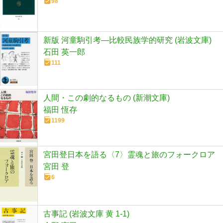
98
新版 河童駒引考―比較民族学的研究 (岩波文庫)
石田 英一郎
111
人間・この劇的なるもの (新潮文庫)
福田 恆存
1199
宮田登日本を語る〈7〉霊魂と旅のフォークロア
宮田 登
6
古事記 (岩波文庫 黄 1-1)