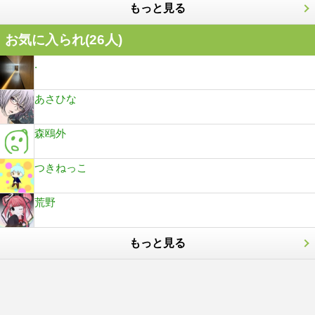
もっと見る
お気に入られ(
26
人)
.
あさひな
森鴎外
つきねっこ
荒野
もっと見る