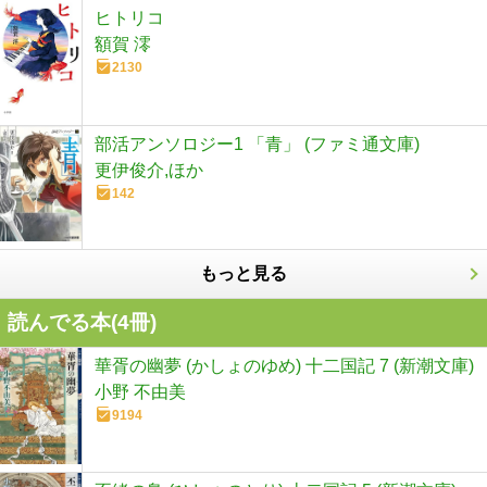
ヒトリコ
額賀 澪
2130
部活アンソロジー1 「青」 (ファミ通文庫)
更伊俊介,ほか
142
もっと見る
読んでる本(
4
冊)
華胥の幽夢 (かしょのゆめ) 十二国記 7 (新潮文庫)
小野 不由美
9194