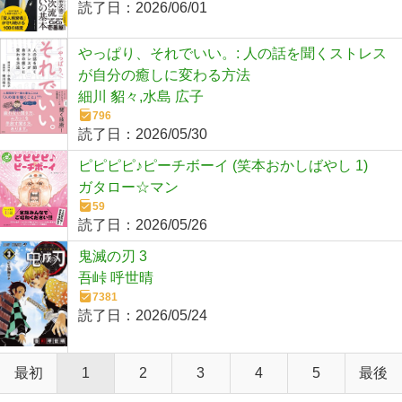
読了日：
2026/06/01
やっぱり、それでいい。: 人の話を聞くストレス
が自分の癒しに変わる方法
細川 貂々,水島 広子
796
読了日：
2026/05/30
ピピピピ♪ピーチボーイ (笑本おかしばやし 1)
ガタロー☆マン
59
読了日：
2026/05/26
鬼滅の刃 3
吾峠 呼世晴
7381
読了日：
2026/05/24
最初
1
2
3
4
5
最後