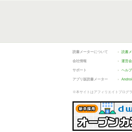
読書メーターについて
読書メ
会社情報
運営会
サポート
ヘルプ
アプリ版読書メーター
Andr
※本サイトはアフィリエイトプログ