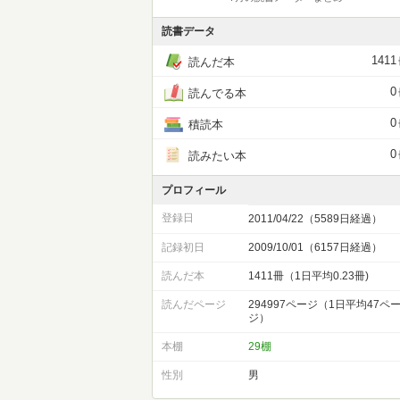
読書データ
1411
読んだ本
0
読んでる本
0
積読本
0
読みたい本
プロフィール
登録日
2011/04/22（5589日経過）
記録初日
2009/10/01（6157日経過）
読んだ本
1411冊（1日平均0.23冊)
読んだページ
294997ページ（1日平均47ペ
ジ）
本棚
29棚
性別
男