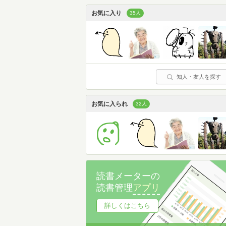
お気に入り
35人
知人・友人を探す
お気に入られ
32人
読書メーターの
読書管理
アプリ
詳しくはこちら