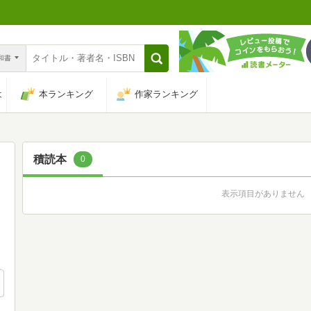
n和書
は
本ランキング
作家ランキング
積読本
0
表示項目がありません