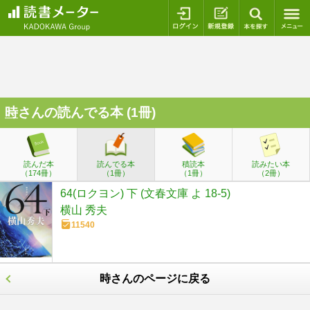
ログイン
新規登録
本を探
時
さんの読んでる本 (1冊)
読んだ本
読んでる本
積読本
読みたい本
（174冊）
（1冊）
（1冊）
（2冊）
64(ロクヨン) 下 (文春文庫 よ 18-5)
横山 秀夫
11540
時さんのページに戻る