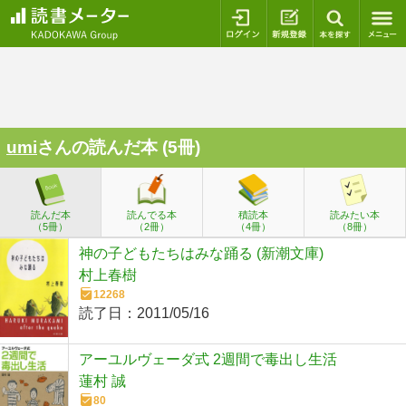
ログイン
新規登録
本を探
umi
さんの読んだ本 (5冊)
読んだ本
読んでる本
積読本
読みたい本
（5冊）
（2冊）
（4冊）
（8冊）
神の子どもたちはみな踊る (新潮文庫)
村上春樹
12268
読了日：
2011/05/16
アーユルヴェーダ式 2週間で毒出し生活
蓮村 誠
80