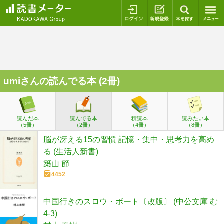
ログイン
新規登録
本を探
umi
さんの読んでる本 (2冊)
読んだ本
読んでる本
積読本
読みたい本
（5冊）
（2冊）
（4冊）
（8冊）
脳が冴える15の習慣 記憶・集中・思考力を高め
る (生活人新書)
築山 節
4452
中国行きのスロウ・ボート〔改版〕 (中公文庫 む
4-3)