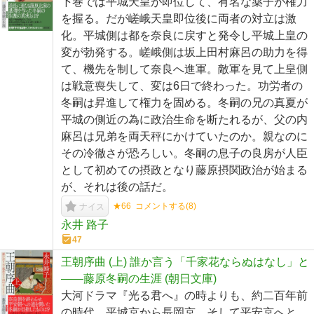
下巻では平城天皇が即位して、有名な薬子が権力
を握る。だが嵯峨天皇即位後に両者の対立は激
化。平城側は都を奈良に戻すと発令し平城上皇の
変が勃発する。嵯峨側は坂上田村麻呂の助力を得
て、機先を制して奈良へ進軍。敵軍を見て上皇側
は戦意喪失して、変は6日で終わった。功労者の
冬嗣は昇進して権力を固める。冬嗣の兄の真夏が
平城の側近の為に政治生命を断たれるが、父の内
麻呂は兄弟を両天秤にかけていたのか。親なのに
その冷徹さが恐ろしい。冬嗣の息子の良房が人臣
として初めての摂政となり藤原摂関政治が始まる
が、それは後の話だ。
★66
コメントする(
8
)
ナイス
永井 路子
47
王朝序曲 (上) 誰か言う「千家花ならぬはなし」と
――藤原冬嗣の生涯 (朝日文庫)
大河ドラマ『光る君へ』の時よりも、約二百年前
の時代。平城京から長岡京、そして平安京へと