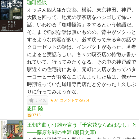
珈琲怪談
オッさん四人組が京都、横浜、東京神田、神戸、
大阪を回って、地元の喫茶店をハシゴして怖い
話、いわゆる「珈琲怪談」をするという物語だ。
そこまで強烈な話は無いものの、背中がゾクっと
するような内容が多い。必ず戻って来る傘の話や
クローゼットの話は、インパクトがあった。著者
によると実話らしい。各々の喫茶店の特徴が書か
れていて、行ってみたくなる。その中の神戸編で
駅近くの住宅街にある、元町に支店があってバタ
ーコーヒーが有名なこじんまりした店は、僕が一
時期通っていた珈琲専門店だと分かった！久しぶ
りに行ってみようかな。
★87
コメントする(
26
)
ナイス
恩田 陸
3713
王朝序曲 (下) 誰か言う「千家花ならぬはなし」と
――藤原冬嗣の生涯 (朝日文庫)