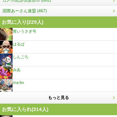
江戸川乱歩倶楽部🌙 (862)
国際あーさん連盟 (467)
お気に入り(
229
人)
青いうさぎ号
はるぱ
しんごろ
みあ
ma-bo
もっと見る
お気に入られ(
314
人)