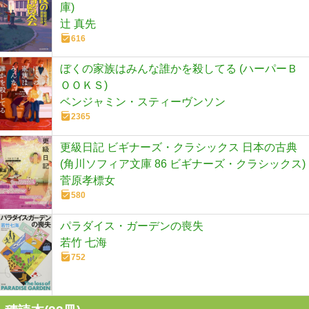
庫)
辻 真先
616
ぼくの家族はみんな誰かを殺してる (ハーパーＢ
ＯＯＫＳ)
ベンジャミン・スティーヴンソン
2365
更級日記 ビギナーズ・クラシックス 日本の古典
(角川ソフィア文庫 86 ビギナーズ・クラシックス)
菅原孝標女
580
パラダイス・ガーデンの喪失
若竹 七海
752