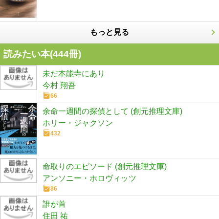
もっと見る
読みたい本(
444
冊)
未だ本能寺にあり
今村 翔吾
66
余命一週間の探偵として (創元推理文庫)
ホリー・ジャクソン
432
命取りのエピソード (創元推理文庫)
アンソニー・ホロヴィッツ
86
誰が首
住田 祐