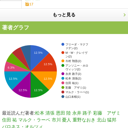
17
もっと見る
著者グラフ
フリーダ・マクフ
ァデン(2)
M・W・クレイヴ
12.5%
ン(2)
今村 翔吾(2)
12.5%
アンソニー・ホロ
6.3%
ヴィッツ(2)
永井 路子(2)
松本 清張(2)
12.5%
12.5%
住田 祐(1)
彩藤 アザミ(1)
12.5%
12.5%
マルク・ラーベ(1)
山口未桜(1)
最近読んだ著者:
松本 清張
恩田 陸
永井 路子
彩藤 アザミ
住田 祐
マルク・ラーベ
市川 憂人
重野なおき
北山 猛邦
バロネス・オルツィ