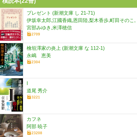
積読本(
22
冊)
プレゼント (新潮文庫 し 21-71)
伊坂幸太郎,江國香織,恩田陸,梨木香歩,町田そのこ,
宮部みゆき,米澤穂信
2709
檜垣澤家の炎上 (新潮文庫 な 112-1)
永嶋 恵美
2304
I
道尾 秀介
3221
カフネ
阿部 暁子
23208