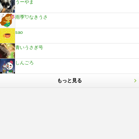
うーやま
雨季💘なきうさ
sao
青いうさぎ号
しんごろ
もっと見る