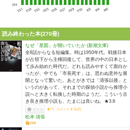
264
7/21
7/27
8/2
7/17
7/23
7/29
8/4
7/19
7/25
7/31
8/6
読み終わった本(
270
冊)
なぜ「星図」が開いていたか (新潮文庫)
全8話からなる短編集。時は1950年代。戦後日本
が占領下から主権回復して、世界の中の日本とし
て歩み始めた時代だ。どれも読みやすくて面白か
ったが、中でも「市長死す」は、思わぬ意外な展
開となって驚いた。あとがきでは「清張以後」と
いうのがあって、それまでの探偵小説から推理小
説へと大きく転換した時期のようだ。こういう古
き良き推理小説も、たまには良いね。★3.8
★71
コメントする(
2
)
ナイス
松本 清張
268