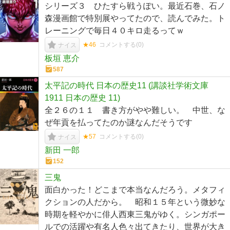
シリーズ３ ひたすら戦うぽい。最近石巻、石ノ
森漫画館で特別展やってたので、読んでみた。ト
レーニングで毎日４０キロ走るってｗ
★46
コメントする(
0
)
ナイス
板垣 恵介
587
太平記の時代 日本の歴史11 (講談社学術文庫
1911 日本の歴史 11)
全２６の１１ 書き方がやや難しい。 中世、な
ぜ年貢を払ってたのか謎なんだそうです
★57
コメントする(
0
)
ナイス
新田 一郎
152
三鬼
面白かった！どこまで本当なんだろう。メタフィ
クションの人だから。 昭和１５年という微妙な
時期を軽やかに俳人西東三鬼がゆく。シンガポー
ルでの活躍や有名人色々出てきたり、世界が大き