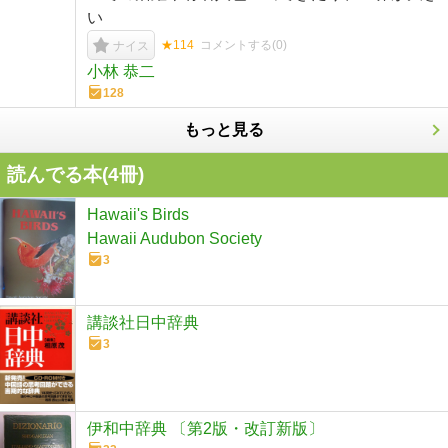
い
★114
コメントする(
0
)
ナイス
小林 恭二
128
もっと見る
読んでる本(
4
冊)
Hawaii's Birds
Hawaii Audubon Society
3
講談社日中辞典
3
伊和中辞典 〔第2版・改訂新版〕