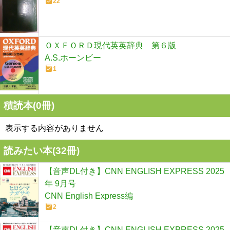
22
ＯＸＦＯＲＤ現代英英辞典 第６版
A.S.ホーンビー
1
積読本(
0
冊)
表示する内容がありません
読みたい本(
32
冊)
【音声DL付き】CNN ENGLISH EXPRESS 2025
年 9月号
CNN English Express編
2
【音声DL付き】CNN ENGLISH EXPRESS 2025