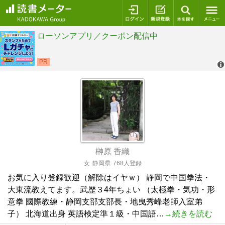
ログイン
新規登録
本を探
榊原 香織
女
静岡県
768人登録
お気に入り登録歓迎（解除はイヤｗ） 静岡で中国拳法・
大東流教えてます。武歴３4年ちょい （太極拳・気功・形
意拳 國際教練・静岡支部支部長・地曳秀峰老師入室弟
子） 北海道出身 英語検定準１級・中国語…
→続きを読む