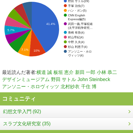
野田 サトル(29)
手塚 治虫(7)
ハン・ガン(5)
CNN English
Express編(5)
武田一義,平塚柾緒
41.4%
(太平洋戦争研究…
5.7%
青崎 有吾(4)
村山早紀(4)
中野 久夫(4)
杉山 利恵子(4)
7.1%
10%
アンソニー・ホロ
ヴィッツ(4)
最近読んだ著者:
横道 誠
板垣 恵介
新田 一郎
小林 恭二
デザインミュージアム
野田 サトル
John Steinbeck
アンソニー・ホロヴィッツ
北村紗衣
千住 博
コミュニティ
幻想文学入門 (92)
スラブ文化研究室 (35)