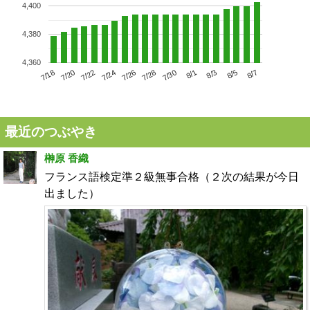
4,400
4,380
4,360
7/22
7/28
8/3
7/18
7/24
7/30
8/5
7/20
7/26
8/1
8/7
最近のつぶやき
榊原 香織
フランス語検定準２級無事合格（２次の結果が今日
出ました）