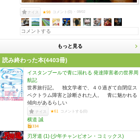
コメント(
0
)
08/02
ナイス
★98
もっと見る
読み終わった本(
4403
冊)
イスタンブールで青に溺れる 発達障害者の世界周
航記
世界旅行記。 独文学者で、４０過ぎて自閉症ス
ペクトラム障害と診断された人。 青に魅かれる
傾向があるらしい
★61
コメントする(
0
)
ナイス
横道 誠
334
刃牙道 (1) (少年チャンピオン・コミックス)