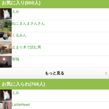
お気に入り(
800
人)
えみ
ねこまんまさんさん
くるみん
止まり木で読む男
智哉
もっと見る
お気に入られ(
768
人)
えみ
LaVieHeart