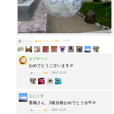
コメント(
8
)
19:08
ナイス
★61
カプチーノ
おめでとうございます🎉
08/07 20:33
★4
ナイス
えにくす
香織さん、2級合格おめでとう㊗️🎊🎉
08/07 22:20
★2
ナイス