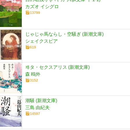
カズオ イシグロ
13799
じゃじゃ馬ならし・空騒ぎ (新潮文庫)
シェイクスピア
619
ヰタ・セクスアリス (新潮文庫)
森 鴎外
3152
潮騒 (新潮文庫)
三島 由紀夫
14597