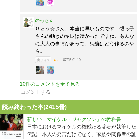
のっち♬
りゅう☆さん、本当に早いものです。甥っ子
さんの動きのキレは凄かったですね。あんな
に大人の事情があって、続編はどう作るのや
ら。
07/05 01:10
★2
ナイス
10件のコメントを全て見る
読み終わった本(
2415
冊)
新しい「マイケル・ジャクソン」の教科書
日本におけるマイケルの権威たる著者が執筆した
伝記。本人の発言だけでなく、家族や関係者の証