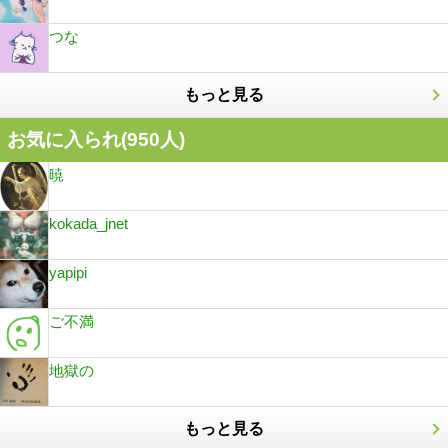
つな
もっと見る
お気に入られ(
950
人)
暁
kokada_jnet
yapipi
ご不満
地獄の
もっと見る