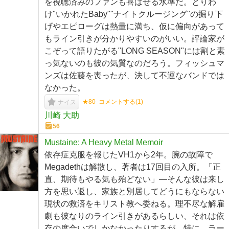
を視聴済みのファンも喜ばせる水準だ。とりわ
け"いかれたBaby""ナイトクルージング"の掘り下
げやエピローグは熱量に満ち、仮に偏向があって
もライン引きが分かりやすいのがいい。評論家が
こぞって語りたがる"LONG SEASON"には割と素
っ気ないのも彼の気質なのだろう。フィッシュマ
ンズは佐藤を喪ったが、決して不運なバンドでは
なかった。
★80
コメントする(
1
)
ナイス
川崎 大助
56
Mustaine: A Heavy Metal Memoir
依存症克服を報じたVH1から2年。腕の故障で
Megadethは解散し、著者は17回目の入所。「正
直、期待もやる気も殆どない」—そんな彼は来し
方を思い返し、家族と別居してどうにもならない
現状の救済をキリスト教へ委ねる。理不尽な解雇
劇も彼なりのライン引きがあるらしい、それは依
存の度合いでしかなかったりするが。特に、ラー