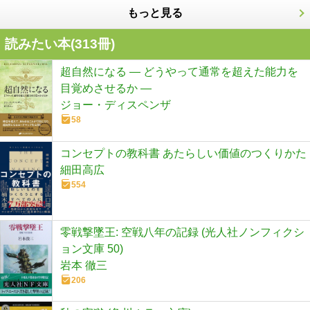
もっと見る
読みたい本(
313
冊)
超自然になる ― どうやって通常を超えた能力を
目覚めさせるか ―
ジョー・ディスペンザ
58
コンセプトの教科書 あたらしい価値のつくりかた
細田高広
554
零戦撃墜王: 空戦八年の記録 (光人社ノンフィクシ
ョン文庫 50)
岩本 徹三
206