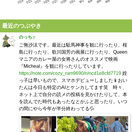
7/23
7/29
8/4
7/19
7/25
7/31
8/6
7/21
7/27
8/2
8/8
最近のつぶやき
のっち♬
ご無沙汰です。最近は駈馬神事を観に行ったり、桜
島に行ったり、歌川国芳の画展に行ったり、Queen
マニアのカレー屋の女将さんのオススメで映画
『Micheal』を観に行ったりしています。
https://note.com/cozy_ram9690/n/ncd1e8cfd7719
姪
っ子は早いもので、スマホデビューしました📱おい
たんは今日も特定のAIとケンカしてます笑 時々、
ネット上で自分の読メの投稿を見かけたりして、本
を読んでた時代もあったなとかふと思ったり。いつ
の間にやら今年が半分終わってる💦