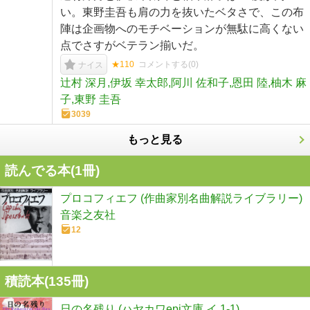
い。東野圭吾も肩の力を抜いたベタさで、この布
陣は企画物へのモチベーションが無駄に高くない
点でさすがベテラン揃いだ。
★110
コメントする(
0
)
ナイス
辻村 深月,伊坂 幸太郎,阿川 佐和子,恩田 陸,柚木 麻
子,東野 圭吾
3039
もっと見る
読んでる本(
1
冊)
プロコフィエフ (作曲家別名曲解説ライブラリー)
音楽之友社
12
積読本(
135
冊)
日の名残り (ハヤカワepi文庫 イ 1-1)