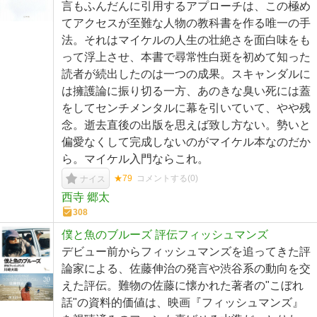
言もふんだんに引用するアプローチは、この極め
てアクセスが至難な人物の教科書を作る唯一の手
法。それはマイケルの人生の壮絶さを面白味をも
って浮上させ、本書で尋常性白斑を初めて知った
読者が続出したのは一つの成果。スキャンダルに
は擁護論に振り切る一方、あのきな臭い死には蓋
をしてセンチメンタルに幕を引いていて、やや残
念。逝去直後の出版を思えば致し方ない。勢いと
偏愛なくして完成しないのがマイケル本なのだか
ら。マイケル入門ならこれ。
★79
コメントする(
0
)
ナイス
西寺 郷太
308
僕と魚のブルーズ 評伝フィッシュマンズ
デビュー前からフィッシュマンズを追ってきた評
論家による、佐藤伸治の発言や渋谷系の動向を交
えた評伝。難物の佐藤に懐かれた著者の"こぼれ
話"の資料的価値は、映画『フィッシュマンズ』