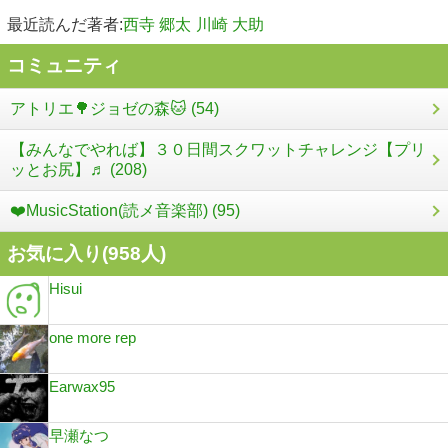
最近読んだ著者:
西寺 郷太
川崎 大助
コミュニティ
アトリエ🌳ジョゼの森🐱 (54)
【みんなでやれば】３０日間スクワットチャレンジ【プリ
ッとお尻】♬ (208)
❤️MusicStation(読メ音楽部) (95)
お気に入り(
958
人)
Hisui
one more rep
Earwax95
早瀬なつ