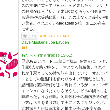
ズの挑発に乗って『Risk』へ迷走したり、メンザ
の解雇がほろ苦い。全米1位になろうが何処まで
も過去や劣等感に囚われ、この上なく道義心が強
い著者。それこそがMegadethを唯一無二の存在
にする。
★89
コメントする(
1
)
ナイス
Dave Mustaine,Joe Layden
4
時ひらく (文春文庫 ひ 13-51)
歴史あるデパート"三越日本橋店"を舞台に、人気
作家6人が紡ぐ時をテーマとする短編集。それぞ
れが作家としての持ち味を出していて、オムニバ
スとしての醍醐味も伝わりやすい部類だと思う。
恩田陸は芸術嗜好がよく現れているが、メインデ
ィッシュになりたくなさそうな、ビルの隅っこを
陣取ったような作風。阿川佐和子の館内放送の使
い方はベタを通り越して実にノスタルジックだ。
辻村深月と伊坂幸太郎と柚木麻子はSF度が高