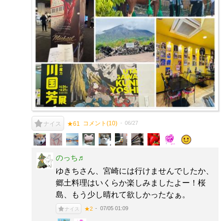
コメント(
10
)
06/27
ナイス
★61
のっち♬
ゆきちさん、宮崎には行けませんでしたか、
郷土料理はいくらか楽しみましたよー！桜
島、もう少し晴れて欲しかったなぁ。
07/05 01:09
★2
ナイス