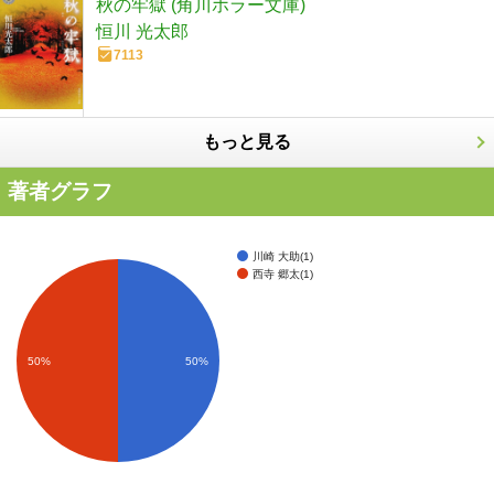
秋の牢獄 (角川ホラー文庫)
恒川 光太郎
7113
もっと見る
著者グラフ
川崎 大助(1)
西寺 郷太(1)
50%
50%