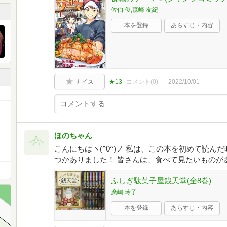
佐伯 俊,森崎 友紀
本を登録
あらすじ・内容
ナイス
★13
コメント(
0
)
2022/10/01
ほのちゃん
中！✨
こんにちはヽ(^0^)ノ 私は、この本を初めて読
つかありました！ 皆さんは、食べて見たいものが
お薦め本 ベスト11 or ベスト5
ふしぎ駄菓子屋銭天堂(全8巻)
廣嶋 玲子
本を登録
あらすじ・内容