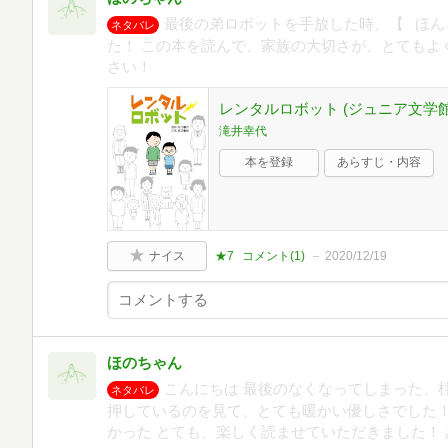
最後の弟ロボットを手放した時、【⠀ほん
ネタバレ
た！ この本を読んで、家族の大切さが、とてもよ
さい！
レンタルロボット (ジュニア文学館
滝井幸代
本を登録
あらすじ・内容
ナイス
★7
コメント(
1
)
2020/12/19
ほのちゃん
こんにちは 最後のなくなってしまった、
ネタバレ
押しているのを見て、とても暖かい優しさでした！
かった とても、楽しく読ませていただきました！