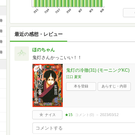
7/21
7/24
7/27
7/30
8/2
8/5
8/8
冊
冊
最近の感想・レビュー
冊
ほのちゃん
冊
鬼灯さんかっこいい！！
鬼灯の冷徹(31) (モーニングKC)
江口 夏実
本を登録
あらすじ・内容
ナイス
★15
コメント(
0
)
2023/03/12