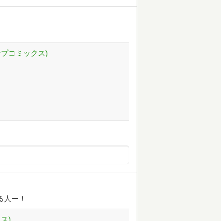
ンプコミックス)
る人ー！
ス)