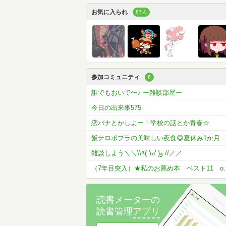
お気に入られ
67人
参加コミュニティ
6
誰でもおいで〜♪ ー雑談部屋ー
今日の出来事575
恋バナとかしよー！学校の話とか青春☆
飯テロポプラの美味しい夜食😋夏休み1か月コメラン開催
雑談しよう＼＼\\٩( 'ω' )و //／／
（7年目突入）★私の
読書メーターの
読書管理
アプリ