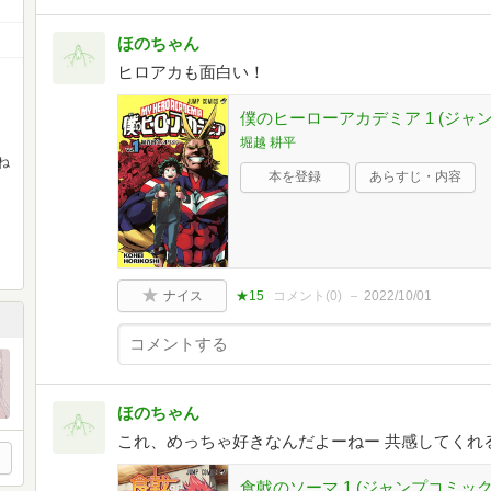
ほのちゃん
ヒロアカも面白い！
僕のヒーローアカデミア 1 (ジャ
堀越 耕平
ね
本を登録
あらすじ・内容
ナイス
★15
コメント(
0
)
2022/10/01
ほのちゃん
これ、めっちゃ好きなんだよーねー 共感してくれ
食戟のソーマ 1 (ジャンプコミック