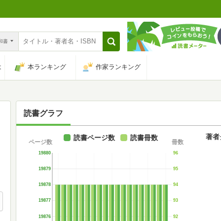
n和書
は
本ランキング
作家ランキング
読書グラフ
著者
読書ページ数
読書冊数
ページ数
冊数
19880
96
19879
95
19878
94
19877
93
19876
92