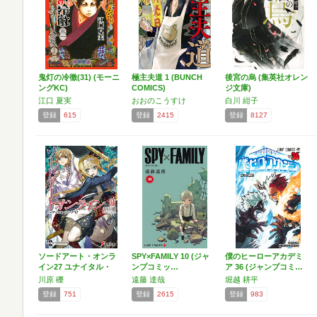
鬼灯の冷徹(31) (モーニ
極主夫道 1 (BUNCH
後宮の烏 (集英社オレン
ングKC)
COMICS)
ジ文庫)
江口 夏実
おおのこうすけ
白川 紺子
登録
615
登録
2415
登録
8127
ソードアート・オンラ
SPY×FAMILY 10 (ジャ
僕のヒーローアカデミ
イン27 ユナイタル・
ンプコミッ…
ア 36 (ジャンプコミ…
リ…
川原 礫
遠藤 達哉
堀越 耕平
登録
751
登録
2615
登録
983