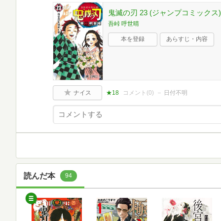
鬼滅の刃 23 (ジャンプコミックス)
吾峠 呼世晴
本を登録
あらすじ・内容
ナイス
★18
コメント(
0
)
日付不明
読んだ本
94