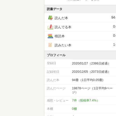
読書データ
94
読んだ本
0
読んでる本
0
積読本
1
読みたい本
プロフィール
登録日
2020/01/27（2386日経過）
記録初日
2020/12/05（2073日経過）
読んだ本
94冊（1日平均0.05冊)
読んだページ
19878ページ（1日平均9ペー
ジ）
感想・レビュー
7件（投稿率7.4%）
本棚
0棚