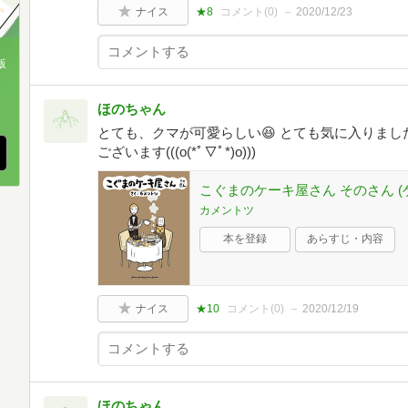
ナイス
★8
コメント(
0
)
2020/12/23
版
、
ほのちゃん
とても、クマが可愛らしい😆 とても気に入りまし
ございます(((o(*ﾟ▽ﾟ*)o)))
こぐまのケーキ屋さん そのさん 
カメントツ
本を登録
あらすじ・内容
ナイス
★10
コメント(
0
)
2020/12/19
ほのちゃん