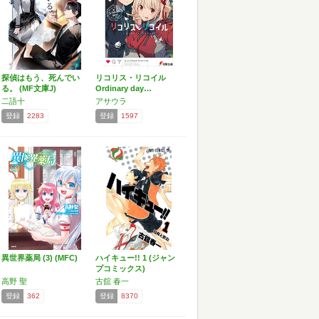
探偵はもう、死んでい
リコリス・リコイル
る。 (MF文庫J)
Ordinary day…
二語十
アサウラ
登録
2283
登録
1597
異世界薬局 (3) (MFC)
ハイキュー!! 1 (ジャン
プコミックス)
高野 聖
古舘 春一
登録
362
登録
8370