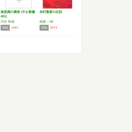
無意識の構造 (中公新書
赤朽葉家の伝説
481)
河合 隼雄
桜庭 一樹
登録
1891
登録
3973