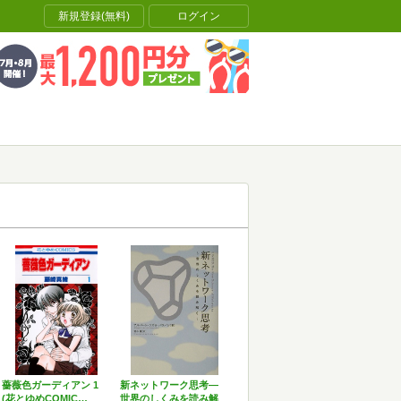
新規登録(無料)
ログイン
薔薇色ガーディアン 1
新ネットワーク思考―
(花とゆめCOMIC…
世界のしくみを読み解