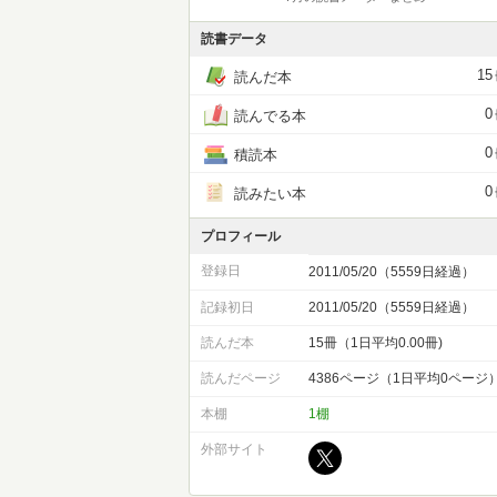
読書データ
15
読んだ本
0
読んでる本
0
積読本
0
読みたい本
プロフィール
登録日
2011/05/20（5559日経過）
記録初日
2011/05/20（5559日経過）
読んだ本
15冊（1日平均0.00冊)
読んだページ
4386ページ（1日平均0ページ
本棚
1棚
外部サイト