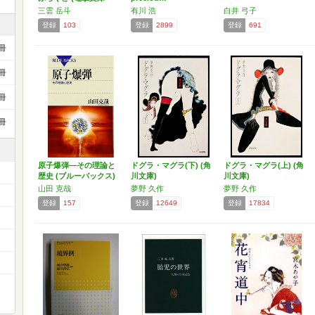
み…
三雲 岳斗
有川 浩
白井 弓子
登録
103
登録
2899
登録
691
冊
冊
冊
冊
原子爆弾―その理論と
ドグラ・マグラ(下) (角
ドグラ・マグラ(上) (角
歴史 (ブルーバックス)
川文庫)
川文庫)
山田 克哉
夢野 久作
夢野 久作
登録
157
登録
12649
登録
17834
）