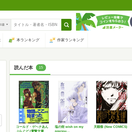
n和書
は
本ランキング
作家ランキング
読んだ本
15
コールド・ゲヘナあん
塩の街 wish on my
天顕祭 (New COMICS)
ぷらぐど (電撃文庫
preciou…