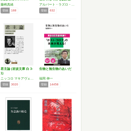
く
藤崎真緒
アルバート・ラズロ・バラバシ
登録
168
登録
632
君主論 (岩波文庫 白 3-
生物と無生物のあいだ
1)
ニッコロ マキアヴェッリ
福岡 伸一
登録
3020
登録
14458