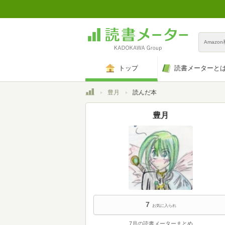
Amazo
トップ
読書メーターと
トップ
豊月
読んだ本
豊月
7
お気に入られ
7月の読書メーターまとめ