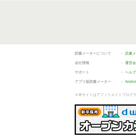
読書メーターについて
読書メ
会社情報
運営会
サポート
ヘルプ
アプリ版読書メーター
Andr
※本サイトはアフィリエイトプログ