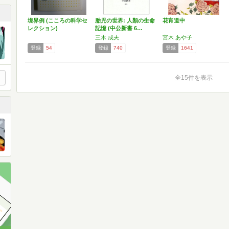
境界例 (こころの科学セ
胎児の世界: 人類の生命
花宵道中
レクション)
記憶 (中公新書 6…
三木 成夫
宮木 あや子
登録
54
登録
740
登録
1641
全15件を表示