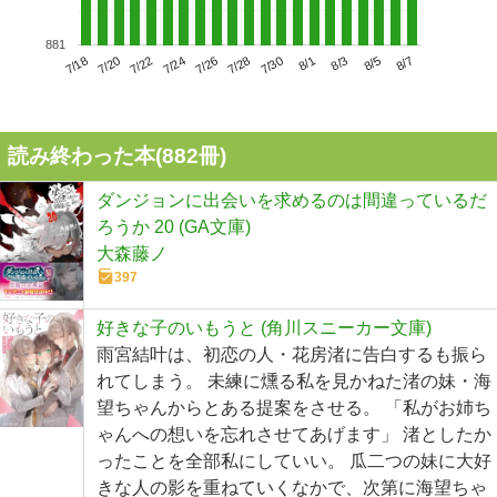
881
7/22
7/28
8/3
7/18
7/24
7/30
8/5
7/20
7/26
8/1
8/7
読み終わった本(
882
冊)
ダンジョンに出会いを求めるのは間違っているだ
ろうか 20 (GA文庫)
大森藤ノ
397
好きな子のいもうと (角川スニーカー文庫)
雨宮結叶は、初恋の人・花房渚に告白するも振ら
れてしまう。 未練に燻る私を見かねた渚の妹・海
望ちゃんからとある提案をさせる。 「私がお姉ち
ゃんへの想いを忘れさせてあげます」 渚としたか
ったことを全部私にしていい。 瓜二つの妹に大好
きな人の影を重ねていくなかで、次第に海望ちゃ