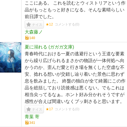
ここにある。 これを読むとウィストリアという作
品がもっともっと好きになる。そんな素晴らしい
前日譚でした。
★12
コメントする(
0
)
ナイス
大森藤ノ
140
夏に溺れる (ガガガ文庫)
青春時代における一夏の逃避行という王道な要素
から繰り広げられるまさかの物語が一体何処へ向
かうのか、歪んだ愛と行き場を無くした空虚な不
安、捻れる想いが交錯し辿り着いた景色に思わず
息を飲みました。 終盤の独白が全て綺麗にこの作
品を総括しており読後感は悪くない。でもこれは
相当尖ってるなぁ。ホント好み分かれそうですが
感性が合えば間違いなくブッ刺さると思います。
★17
コメントする(
0
)
ナイス
青葉 寄
341