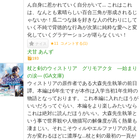
ん自身に惹かれていく自分がいて... これはこれ
は、なんとも素晴らしい百合三角が形成されるじ
ゃないか！瓜二つな妹を好きな人の代わりにして
いく不純で背徳的な行為が次第に純粋な愛へと変
化していくグラデーションが堪らなくいい！
★11
コメントする(
1
)
ナイス
犬甘 あんず
193
杖と剣のウィストリア グリモアクタ ―始まり
の涙― (GA文庫)
ウィストリアの原作者である大森先生執筆の前日
譚。本編は6年生ですが本作は入学当初1年生時の
物語となっております。 これ本編に入れたほうが
いいだろってぐらい、本編をより楽しみたいなら
これは絶対に読んだほうがいい。大森先生執筆と
いう事で世界観や人物描写の解像度が高く熱量も
凄まじい。それこそウィルやエルファリアの見え
方が変わるほどに濃厚な...杖と剣の最初の一頁が