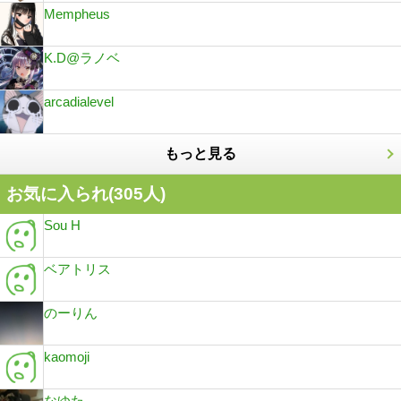
Mempheus
K.D@ラノベ
arcadialevel
もっと見る
お気に入られ(
305
人)
Sou H
ベアトリス
のーりん
kaomoji
なゆた