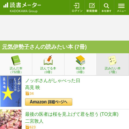
ログイン
新規登録
本を探
元気伊勢子
さんの読みたい本 (7冊)
読んだ本
読んでる本
積読本
読みたい本
（732冊）
（0冊）
（0冊）
（7冊）
ノッポさんがしゃべった日
高見 映
34
最後の医者は桜を見上げて君を想う (TO文庫)
二宮敦人
623