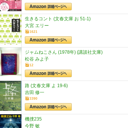
生きるコント (文春文庫 お 51-1)
大宮 エリー
1621
ジャムねこさん (1978年) (講談社文庫)
松谷 みよ子
12
路 (文春文庫 よ 19-6)
吉田 修一
3390
機捜235
今野 敏