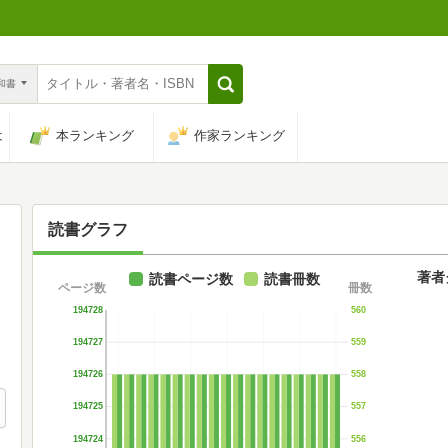
n和書
は
本ランキング
作家ランキング
読書グラフ
著者
読書ページ数
読書冊数
ページ数
冊数
194728
560
194727
559
194726
558
194725
557
194724
556