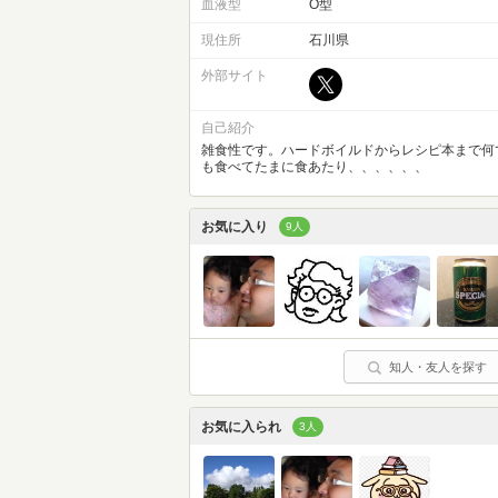
血液型
O型
現住所
石川県
外部サイト
自己紹介
雑食性です。ハードボイルドからレシピ本まで何
も食べてたまに食あたり、、、、、、
お気に入り
9人
知人・友人を探す
お気に入られ
3人