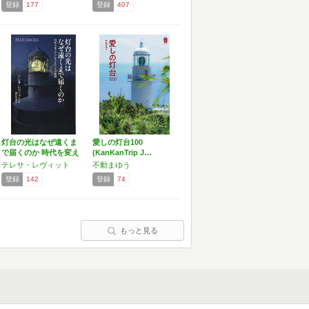
登録
177
登録
407
灯台の光はなぜ遠くま
愛しの灯台100
で届くのか 時代を変え
(KanKanTrip J…
た…
テレサ・レヴィット
不動まゆう
登録
142
登録
74
もっと見る