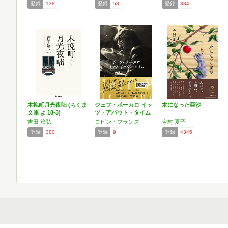
登録
138
登録
58
登録
884
木挽町月光夜咄 (ちくま
ジェフ・ポーカロ イッ
木になった亜沙
文庫 よ 18-3)
ツ・アバウト・タイム
…
吉田 篤弘
ロビン・フランズ
今村 夏子
登録
380
登録
9
登録
4345