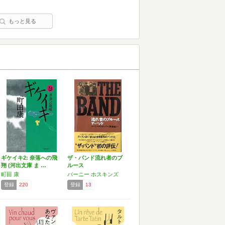
もっと見る
ギケイキ2: 奈落への飛
ザ・バンド流れ者のブ
翔 (河出文庫 ま …
ルース
町田 康
バーニー ホスキンズ
登録
220
登録
13