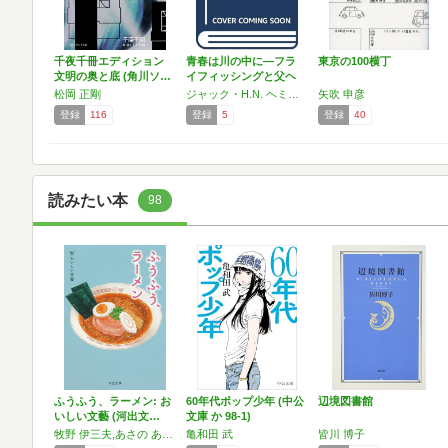
千夜千冊エディション
青春は川の中に―フラ
東京の100横丁
文明の奥と底 (角川ソ…
イフィッシングと父ヘ
ミン…
松岡 正剛
ジャック・H.N. ヘミングウェイ
矢吹 申彦
登録
116
登録
5
登録
40
読みたい本
98
ふうふう、ラーメン: お
60年代ポップ少年 (中公
辺境図書館
いしい文藝 (河出文…
文庫 か 98-1)
牧野 伊三夫,あさの あつこ
亀和田 武
皆川 博子