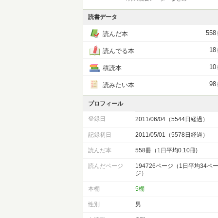
読書データ
558
読んだ本
18
読んでる本
10
積読本
98
読みたい本
プロフィール
登録日
2011/06/04（5544日経過）
記録初日
2011/05/01（5578日経過）
読んだ本
558冊（1日平均0.10冊)
読んだページ
194726ページ（1日平均34ペ
ジ）
本棚
5棚
性別
男