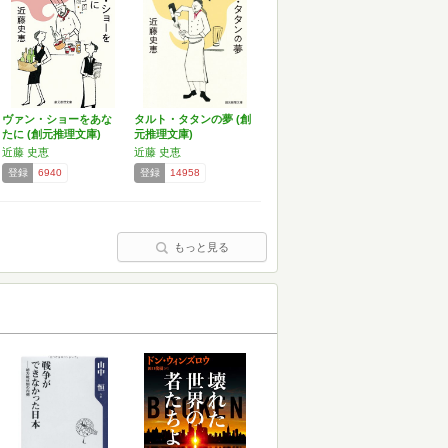
ヴァン・ショーをあな
タルト・タタンの夢 (創
たに (創元推理文庫)
元推理文庫)
近藤 史恵
近藤 史恵
登録
6940
登録
14958
もっと見る