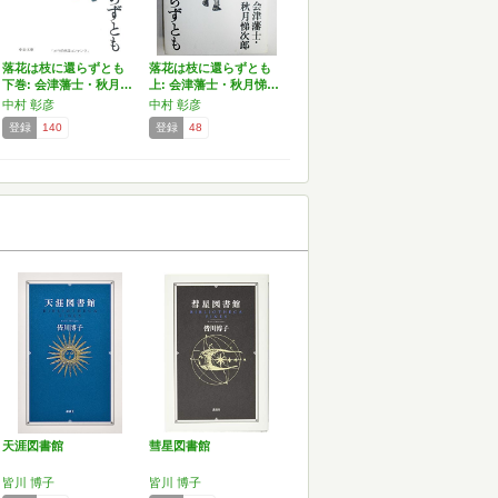
落花は枝に還らずとも
落花は枝に還らずとも
下巻: 会津藩士・秋月…
上: 会津藩士・秋月悌…
中村 彰彦
中村 彰彦
登録
140
登録
48
天涯図書館
彗星図書館
皆川 博子
皆川 博子