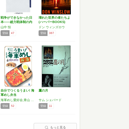
戦争ができなかった日
壊れた世界の者たちよ
本――総力戦体制の内
(ハーパーBOOKS)
側 …
山中 恒
ドン ウィンズロウ
登録
47
登録
387
自分でつくるうまい! 海
鷹の月
軍めし弁当
海軍めし愛好会,青山 智樹,バーバラ・アスカ
サム シェパード
登録
52
登録
11
もっと見る