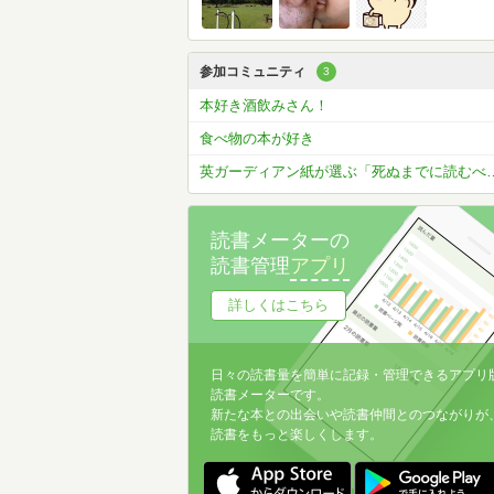
参加コミュニティ
3
本好き酒飲みさん！
食べ物の本が好き
英ガーディアン紙が選ぶ「死ぬまでに読むべ
読書メーターの
読書管理
アプリ
詳しくはこちら
日々の読書量を簡単に記録・管理できるアプリ
読書メーターです。
新たな本との出会いや読書仲間とのつながりが
読書をもっと楽しくします。