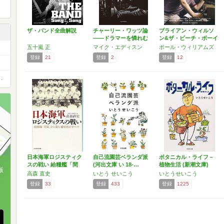
ザ・バンド全曲解説
チャーリー・ワッツ論
ブライアン・ウィルソ
――ドラマーを憐れむ
ン&ザ・ビーチ・ボーイ
歌 …
ズ…
五十嵐 正
マイク・エディスン
ポール・ウィリアムズ
登録
21
登録
2
登録
12
き」必読小説1000冊を読破しよう！
日本海軍ロジスティク
自己流園芸ベランダ派
ボタニカル・ライフ－
スの戦い 給糧艦「間
(河出文庫 い 18-…
植物生活 (新潮文庫)
版
宮」…
高森 直史
いとう せいこう
いとうせいこう
登録
33
登録
433
登録
1225
、