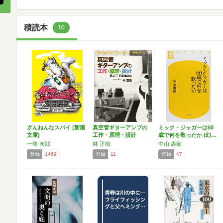
積読本
10
ざんねんなスパイ (新潮
真空管ギターアンプの
ミック・ジャガーは60
文庫)
工作・原理・設計
歳で何を歌ったか (幻…
B&W…
一條 次郎
林 正樹
中山 康樹
登録
1469
登録
11
登録
47