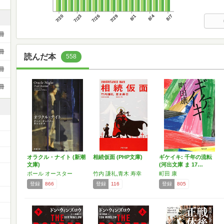
7/20
7/23
7/26
7/29
8/1
8/4
8/7
冊
冊
読んだ本
558
冊
冊
オラクル・ナイト (新潮
相続仮面 (PHP文庫)
ギケイキ: 千年の流転
文庫)
(河出文庫 ま 17…
ー
ポール オースター
竹内 謙礼,青木 寿幸
町田 康
登録
866
登録
116
登録
805