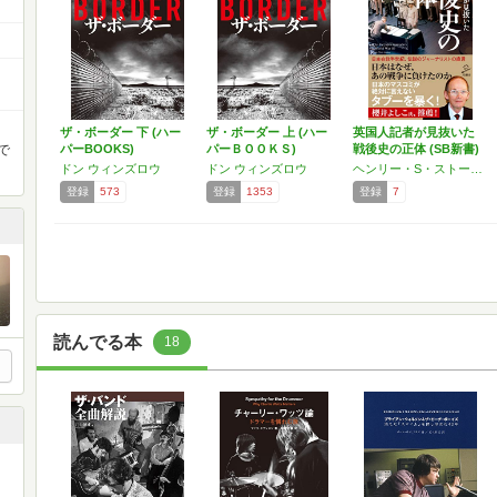
ザ・ボーダー 下 (ハー
ザ・ボーダー 上 (ハー
英国人記者が見抜いた
で
パーBOOKS)
パーＢＯＯＫＳ)
戦後史の正体 (SB新書)
ドン ウィンズロウ
ドン ウィンズロウ
ヘンリー・S・ストークス
登録
573
登録
1353
登録
7
読んでる本
18