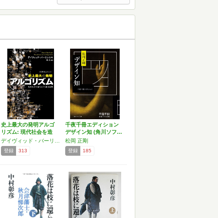
史上最大の発明アルゴ
千夜千冊エディション
リズム: 現代社会を造
デザイン知 (角川ソフ…
り…
デイヴィッド・バーリンスキ,David Berlinski
松岡 正剛
登録
313
登録
185