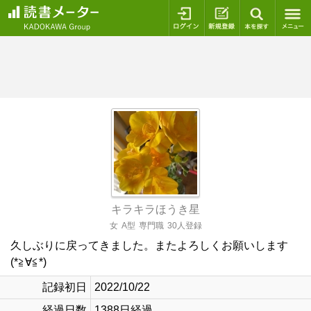
ログイン
新規登録
本を探
キラキラほうき星
女
A型
専門職
30人登録
久しぶりに戻ってきました。またよろしくお願いします
(*≧∀≦*)
記録初日
2022/10/22
経過日数
1388日経過