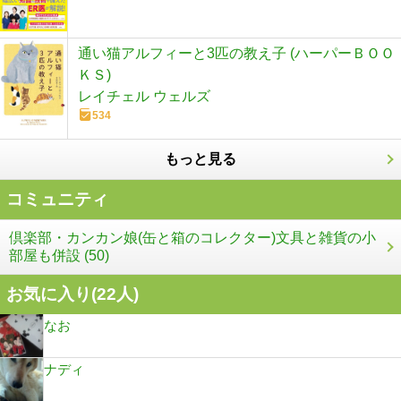
通い猫アルフィーと3匹の教え子 (ハーパーＢＯＯ
ＫＳ)
レイチェル ウェルズ
534
もっと見る
コミュニティ
倶楽部・カンカン娘(缶と箱のコレクター)文具と雑貨の小
部屋も併設 (50)
お気に入り(
22
人)
なお
ナディ