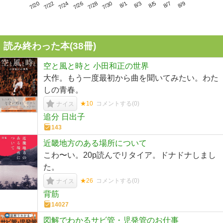
7/24
7/30
8/5
7/20
7/26
8/1
8/7
7/22
7/28
8/3
8/9
読み終わった本(
38
冊)
空と風と時と 小田和正の世界
大作。もう一度最初から曲を聞いてみたい。わた
しの青春。
★10
コメントする(
0
)
ナイス
追分 日出子
143
近畿地方のある場所について
こわ〜い。20p読んでリタイア。ドナドナしまし
た。
★26
コメントする(
0
)
ナイス
背筋
14027
図解でわかるサビ管・児発管のお仕事