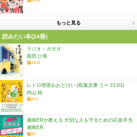
2700
もっと見る
読みたい本(
24
冊)
ラジオ・ガガガ
原田 ひ香
1634
レトロ喫茶おおどけい (双葉文庫 うー 21-01)
内山 純
672
湘南ERが教える 大切な人を守るための応急手当
湘南ER
55