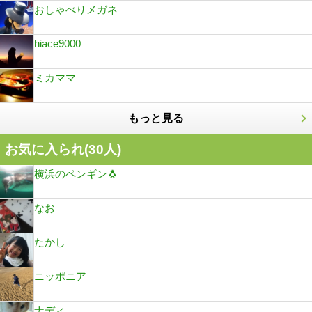
おしゃべりメガネ
hiace9000
ミカママ
もっと見る
お気に入られ(
30
人)
横浜のペンギン🐧
なお
たかし
ニッポニア
ナディ