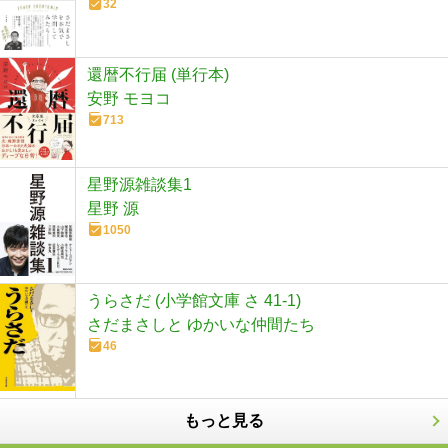
32
還暦不行届 (単行本)
安野 モヨコ
713
星野源雑談集1
星野 源
1050
うらさだ (小学館文庫 さ 41-1)
さだまさしと ゆかいな仲間たち
46
もっと見る