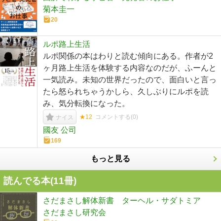
菊本圭一
20
ルポ路上生活
ルポ関係の本はわりと読む傾向にある。作者が2
ヶ月路上生活を体験する内容なのだが、ふーんと
一気読み。未知の世界だったので、面白いと言っ
たら怒られちゃうかしら、久しぶりにルポを読
み、気分転換になった。
★12
コメントする(
0
)
ナイス
國友 公司
169
もっと見る
読んでる本(
11
冊)
さだまさし解体新書 ターヘル・サダトミア
さだまさし研究会