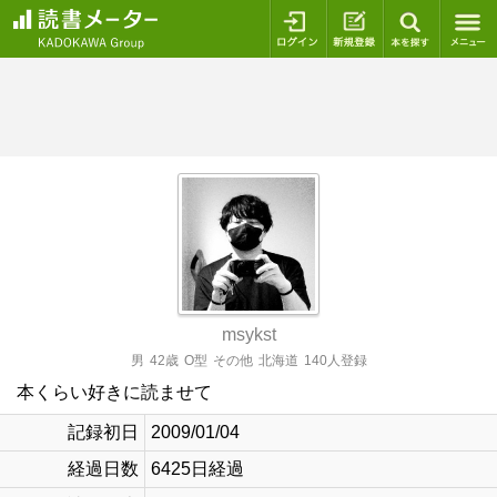
ログイン
新規登録
本を探
msykst
男
42歳
O型
その他
北海道
140人登録
本くらい好きに読ませて
記録初日
2009/01/04
経過日数
6425日経過