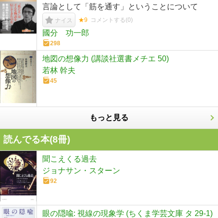
言論として「筋を通す」ということについて
★9
コメントする(
0
)
ナイス
國分 功一郎
298
地図の想像力 (講談社選書メチエ 50)
若林 幹夫
45
もっと見る
読んでる本(
8
冊)
聞こえくる過去
ジョナサン・スターン
92
眼の隠喩: 視線の現象学 (ちくま学芸文庫 タ 29-1)