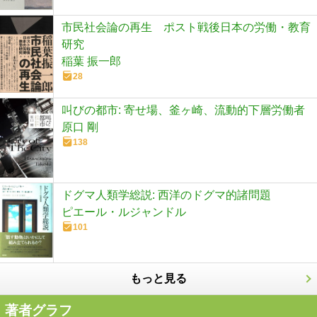
市民社会論の再生 ポスト戦後日本の労働・教育
研究
稲葉 振一郎
28
叫びの都市: 寄せ場、釜ヶ崎、流動的下層労働者
原口 剛
138
ドグマ人類学総説: 西洋のドグマ的諸問題
ピエール・ルジャンドル
101
もっと見る
著者グラフ