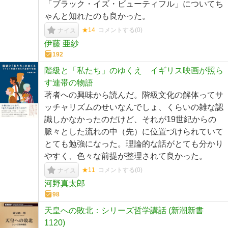
「ブラック・イズ・ビューティフル」についてち
ゃんと知れたのも良かった。
★14
コメントする(
0
)
ナイス
伊藤 亜紗
192
階級と「私たち」のゆくえ イギリス映画が照ら
す連帯の物語
著者への興味から読んだ。階級文化の解体ってサ
ッチャリズムのせいなんでしょ、くらいの雑な認
識しかなかったのだけど、それが19世紀からの
脈々とした流れの中（先）に位置づけられていて
とても勉強になった。理論的な話がとても分かり
やすく、色々な前提が整理されて良かった。
★11
コメントする(
0
)
ナイス
河野真太郎
98
天皇への敗北：シリーズ哲学講話 (新潮新書
1120)