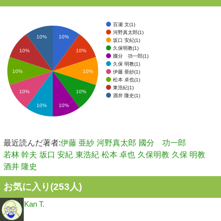
百瀬 文(1)
河野真太郎(1)
10%
10%
坂口 安紀(1)
久保明教(1)
10%
10%
國分 功一郎(1)
久保 明教(1)
10%
10%
伊藤 亜紗(1)
松本 卓也(1)
東浩紀(1)
10%
10%
酒井 隆史(1)
10%
10%
最近読んだ著者:
伊藤 亜紗
河野真太郎
國分 功一郎
若林 幹夫
坂口 安紀
東浩紀
松本 卓也
久保明教
久保 明教
酒井 隆史
お気に入り(
253
人)
Kan T.