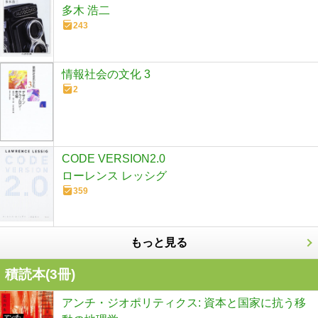
多木 浩二
243
情報社会の文化 3
2
CODE VERSION2.0
ローレンス レッシグ
359
もっと見る
積読本(
3
冊)
アンチ・ジオポリティクス: 資本と国家に抗う移