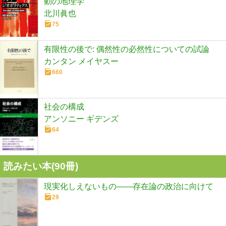
動の地理学
北川眞也
75
有限性の後で: 偶然性の必然性についての試論
カンタン メイヤスー
660
社会の構成
アンソニー ギデンズ
64
読みたい本(
90
冊)
現実化しえないもの――存在論の政治に向けて
29