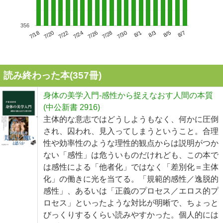
356
7/22
7/28
8/3
7/18
7/24
7/30
8/5
7/20
7/26
8/1
8/7
読み終わった本(
357
冊)
身体の美学入門-感性から捉えなおす人間の本質
(中公新書 2916)
主体的な意志ではどうしようもなく、何かに圧倒
され、囚われ、見入ってしまうということ。合理
性や効率性のような理性的観点からは説明がつか
ない「感性」は危ういものだけれども、この本で
は感性による「他者化」ではなく「差別化＝主体
化」の働きに光を当てる。「規範的感性／逸脱的
感性」、あるいは「正義のプロセス／エロス的プ
ロセス」といったような対比が明晰で、ちょっと
びっくりするくらい読みやすかった。個人的には