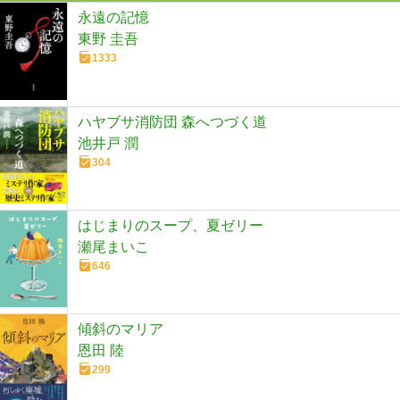
永遠の記憶
東野 圭吾
1333
ハヤブサ消防団 森へつづく道
池井戸 潤
304
はじまりのスープ、夏ゼリー
瀬尾まいこ
646
傾斜のマリア
恩田 陸
299