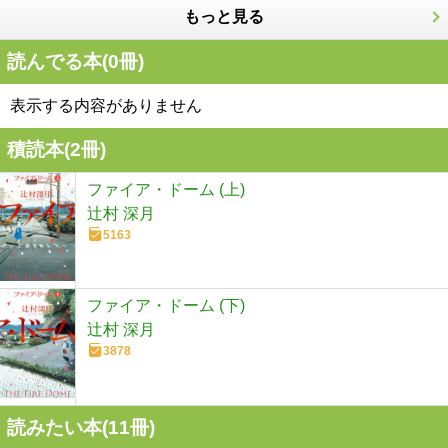
もっと見る
読んでる本(
0
冊)
表示する内容がありません
積読本(
2
冊)
ファイア・ドーム (上)
辻村 深月
5163
ファイア・ドーム (下)
辻村 深月
3878
読みたい本(
11
冊)