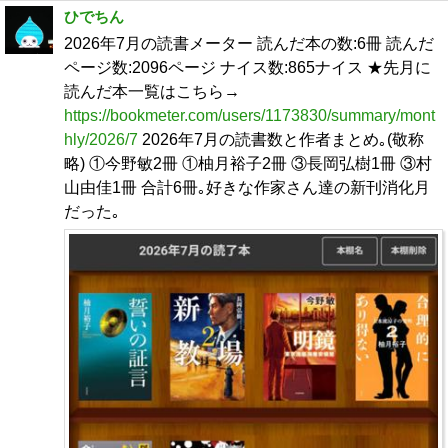
ひでちん
2026年7月の読書メーター 読んだ本の数:6冊 読んだ
ページ数:2096ページ ナイス数:865ナイス ★先月に
読んだ本一覧はこちら→
https://bookmeter.com/users/1173830/summary/mont
hly/2026/7
2026年7月の読書数と作者まとめ｡(敬称
略) ①今野敏2冊 ①柚月裕子2冊 ③長岡弘樹1冊 ③村
山由佳1冊 合計6冊｡好きな作家さん達の新刊消化月
だった｡