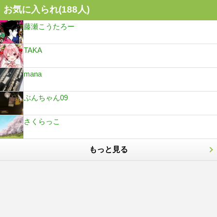
お気に入られ(
188
人)
藤瀬こうたろー
TAKA
mana
ぶんちゃん09
さくらっこ
もっと見る