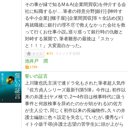
その事が縁で知るM＆A(企業間買収)を仲介する会
社に転職するが‥‥‥筆者の得意分野[銀行]·[呻吟す
る中小企業]·[螺子屋]·[企業間買収]等々全詰め(笑)
再就職後に銀行の理不尽で救えなかった会社を救
って行くお仕事小説｡巡り巡って銀行時の仇敵と
対峙する展開で､筆者雛形の最後は『スカッ
と！！！』大変面白かった｡
★91
コメントする(
0
)
ナイス
池井戸 潤
1789
誓いの証言
上川隆也氏主演で連ドラ化もされた筆者超人気作
『佐方貞人シリーズ最新刊第5弾』今作は､初作以
来の弁護士(ヤメ検で､2〜4作目は検事時代に扱う
事件と何故検事を辞めたのかが紡がれる)の佐方
が主人公で､同じく初作以来の長編物作｡久々の弁
護士編故に色々設定を失念していたが､優秀なバ
イト小坂千尋(弁護士志望の苦学生)に頭が上がら