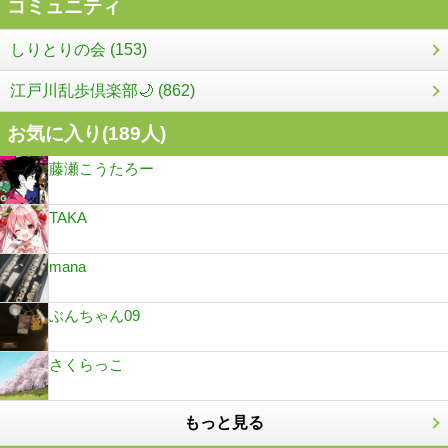
コミュニティ
しりとりの会 (153)
江戸川乱歩倶楽部🌙 (862)
お気に入り(
189
人)
藤瀬こうたろー
TAKA
mana
ぶんちゃん09
さくらっこ
もっと見る