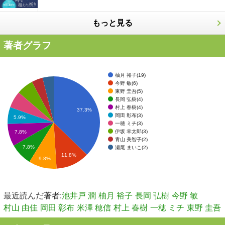
もっと見る
著者グラフ
柚月 裕子(19)
今野 敏(6)
東野 圭吾(5)
長岡 弘樹(4)
村上 春樹(4)
37.3%
岡田 彰布(3)
5.9%
一穂 ミチ(3)
伊坂 幸太郎(3)
7.8%
青山 美智子(2)
7.8%
瀬尾 まいこ(2)
11.8%
9.8%
最近読んだ著者:
池井戸 潤
柚月 裕子
長岡 弘樹
今野 敏
村山 由佳
岡田 彰布
米澤 穂信
村上 春樹
一穂 ミチ
東野 圭吾