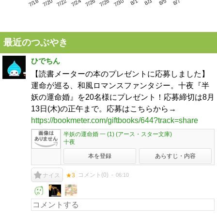
7/22
7/28
8/3
7/18
7/24
7/30
8/5
7/20
7/26
8/1
8/7
最近のつぶやき
ひでちん
【読書メーターの本のプレゼントに応募しました】
運命が巡る、和風ロマンスファンタジー。十夜『半
妖の運命婚』を20名様にプレゼント！応募締切は8月
13日(木)の正午まで。応募はこちらから→
https://bookmeter.com/giftbooks/644?track=share
半妖の運命婚 一 (1) (アース・スター文庫)
十夜
本を登録
あらすじ・内容
コメント(
0
)
06:10
ナイス
★3