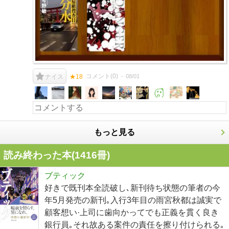
コメント(
0
)
08/01
ナイス
★18
もっと見る
読み終わった本(
1416
冊)
ブティック
好きで既刊本全読破し､新刊待ち状態の筆者の今
年5月発売の新刊｡入行3年目の雨宮秋都は誠実で
顧客想い·上司に歯向かってでも正義を貫く良き
銀行員｡それ故ある案件の責任を擦り付けられる｡