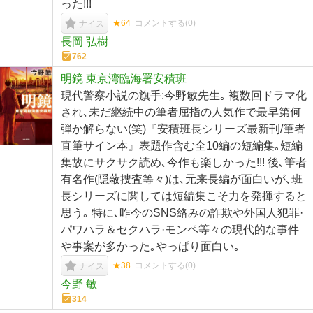
った!!!
★64
コメントする(
0
)
ナイス
長岡 弘樹
762
明鏡 東京湾臨海署安積班
現代警察小説の旗手:今野敏先生｡ 複数回ドラマ化
され､未だ継続中の筆者屈指の人気作で最早第何
弾か解らない(笑)『安積班長シリーズ最新刊/筆者
直筆サイン本』表題作含む全10編の短編集｡短編
集故にサクサク読め､今作も楽しかった!!! 後､筆者
有名作(隠蔽捜査等々)は､元来長編が面白いが､班
長シリーズに関しては短編集こそ力を発揮すると
思う｡ 特に､昨今のSNS絡みの詐欺や外国人犯罪·
パワハラ＆セクハラ·モンペ等々の現代的な事件
や事案が多かった｡やっぱり面白い｡
★38
コメントする(
0
)
ナイス
今野 敏
314