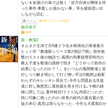
ない＆金儲けの為では無く「佐方自身が興味を持
った事件·事案しか扱わない事」等を緩徐思い出
しながら読む‥‥‥
★103
コメントする(
1
)
ナイス
柚月裕子
1510
新・教場2
キムタク主演で月9連ドラ化＆映画化の筆者最大
ヒット作『教場新シリーズ第2弾(計7弾)』前作衝
撃のラスト後の物語で､風間の刑事指導官時代の
教え子達を教場の講師で招き『どうやって前作の
結果になったのか？！』をいつもの風間教場と並
行しつつ解き明かして行く憎い手法!!!風間は相変
わらずのキレッキレ具合で､今作も問題ある生徒
達に対し無慈悲に退校届を突き付ける｡十崎の経
緯に関しては､案外軽目(ライト)な内容だったが､
特に印象に残ったのが､終章の総代の最右翼の生
徒の本心·真意は堪らなかった‥‥今作も大変面白か