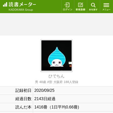
ログイン
新規登録
本を探
ひでちん
男
48歳
A型
大阪府
188人登録
記録初日
2020/09/25
経過日数
2143日経過
読んだ本
1416冊（1日平均0.66冊)