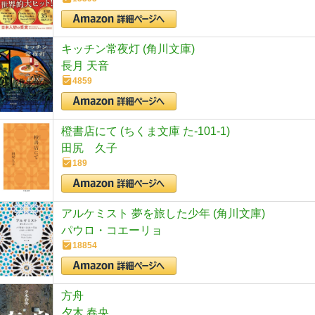
キッチン常夜灯 (角川文庫)
長月 天音
4859
橙書店にて (ちくま文庫 た-101-1)
田尻 久子
189
アルケミスト 夢を旅した少年 (角川文庫)
パウロ・コエーリョ
18854
方舟
夕木 春央