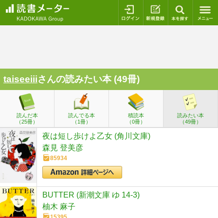
ログイン
新規登録
本を探
taiseeiii
さんの読みたい本 (49冊)
読んだ本
読んでる本
積読本
読みたい本
（25冊）
（1冊）
（0冊）
（49冊）
夜は短し歩けよ乙女 (角川文庫)
森見 登美彦
85934
BUTTER (新潮文庫 ゆ 14-3)
柚木 麻子
15395