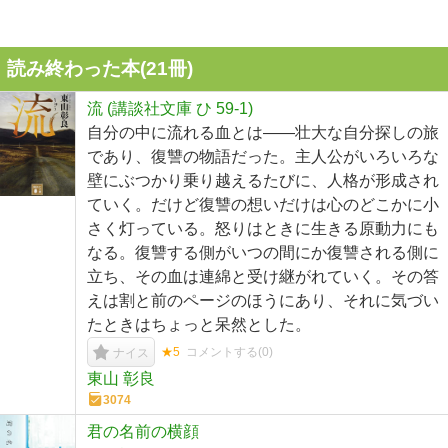
読み終わった本(
21
冊)
流 (講談社文庫 ひ 59-1)
自分の中に流れる血とは――壮大な自分探しの旅
であり、復讐の物語だった。主人公がいろいろな
壁にぶつかり乗り越えるたびに、人格が形成され
ていく。だけど復讐の想いだけは心のどこかに小
さく灯っている。怒りはときに生きる原動力にも
なる。復讐する側がいつの間にか復讐される側に
立ち、その血は連綿と受け継がれていく。その答
えは割と前のページのほうにあり、それに気づい
たときはちょっと呆然とした。
★5
コメントする(
0
)
ナイス
東山 彰良
3074
君の名前の横顔