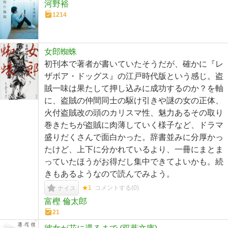
河野裕
1214
女郎蜘蛛
初刊本で著者が書いていたそうだが、確かに『レ
ザボア・ドッグス』の江戸時代版という感じ。盗
賊一味は果たして押し込みに成功するのか？を軸
に、盗賊の仲間同士の駆け引きや謎の女の正体、
火付盗賊改の頭のカリスマ性、魅力あるその取り
巻きたちが盗賊に肉薄していく様子など、ドラマ
盛りだくさんで面白かった。辞書並みに分厚かっ
たけど、上下に分かれているより、一冊にまとま
っていたほうがお得だし集中できてよいかも。続
きもあるようなので読んでみよう。
★1
コメントする(
0
)
ナイス
富樫 倫太郎
21