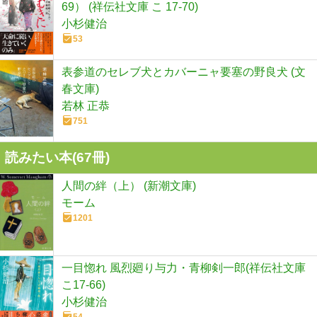
69） (祥伝社文庫 こ 17-70)
小杉健治
53
表参道のセレブ犬とカバーニャ要塞の野良犬 (文
春文庫)
若林 正恭
751
読みたい本(
67
冊)
人間の絆（上） (新潮文庫)
モーム
1201
一目惚れ 風烈廻り与力・青柳剣一郎(祥伝社文庫
こ17-66)
小杉健治
54