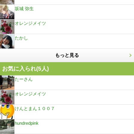
坂城 弥生
オレンジメイツ
たかし
もっと見る
お気に入られ(
5
人)
たーさん
オレンジメイツ
けんとまん１００７
hundredpink