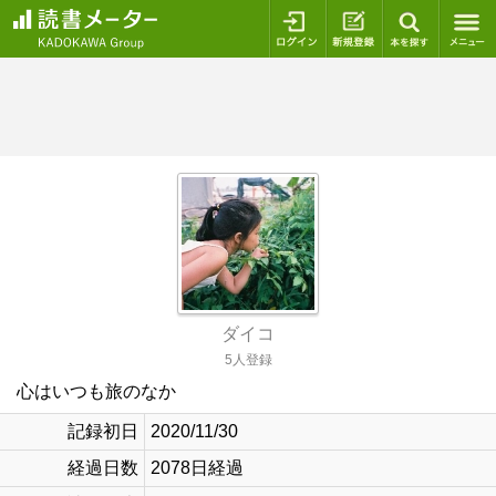
ログイン
新規登録
本を探
ダイコ
5人登録
心はいつも旅のなか
記録初日
2020/11/30
経過日数
2078日経過