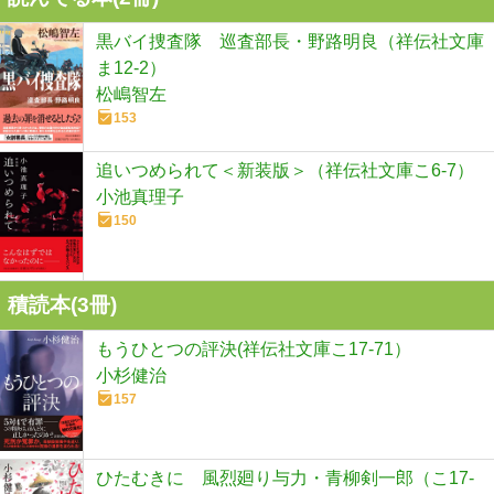
黒バイ捜査隊 巡査部長・野路明良（祥伝社文庫
ま12-2）
松嶋智左
153
追いつめられて＜新装版＞（祥伝社文庫こ6-7）
小池真理子
150
積読本(
3
冊)
もうひとつの評決(祥伝社文庫こ17-71）
小杉健治
157
ひたむきに 風烈廻り与力・青柳剣一郎（こ17-