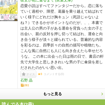
彼女が花に還るまで (双葉文庫)
恋愛小説はすべてファンタジーだから。恋に落ち
ていく過程や、障壁、葛藤を乗り越えて結ばれて
いく様子にどれだけ胸キュン（死語じゃないよ
ね？）できるかがポイントなのだが、、、本書で
は主人公の男の子がある運命を背負った女の子と
出会い、親の反対を押し切って結ばれ、運命と向
き合う様子が淡々と綴られている。普遍的な内容
を彩るのは、四季折々の自然の描写や植物たち。
こんな風に自然にも人にも向き合えたら幸せだろ
うな。 この本に出会った日は雨の日で、書店の軒
先で大学生と思しききれいな男の子に傘袋を差し
だされたのがいい思い出。
★8
コメントする(
0
)
ナイス
石野 晶
261
もっと見る
読んでる本(
2
冊)