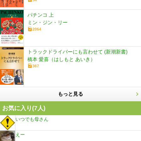
パチンコ 上
ミン・ジン・リー
2064
トラックドライバーにも言わせて (新潮新書)
橋本 愛喜（はしもと あいき）
367
もっと見る
お気に入り(
7
人)
いつでも母さん
えー