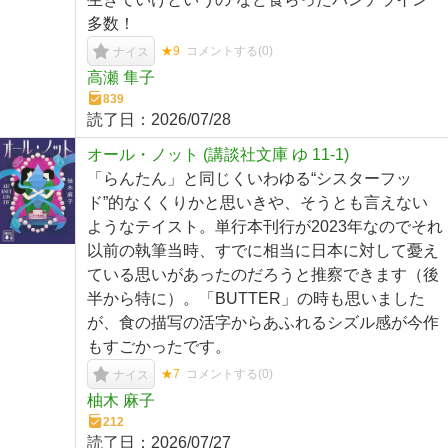
多数！
★9
コメントする(
0
)
ナイス
高瀬 隼子
839
読了日：
2026/07/28
オール・ノット (講談社文庫 ゆ 11-1)
「らんたん」と同じくいわゆる“シスターフッ
ド”的なくくりかと思いきや、そうとも言えない
ようなテイスト。単行本刊行が2023年なのでそれ
以前の執筆当時、すでに相当に日本に対して憂え
ている思いがあったのだろうと推察できます（後
半から特に）。「BUTTER」の時も思いました
が、食の描写の活字からあふれるシズル感が今作
もすごかったです。
★7
コメントする(
0
)
ナイス
柚木 麻子
212
読了日：
2026/07/27