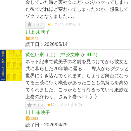
金していた時と裏社会にどっぷりハマってしまっ
た後でどれほど変わってしまったのか、想像して
ゾクッとなりました…。
★8
コメントする(
0
)
ナイス
川上 未映子
1072
読了日：
2026/05/14
黄色い家（上） (中公文庫 か 81-4)
ネット記事で黄美子の名前を見つけてから彼女と
共に暮らした20年前に遡る…、導入からググッと
世界に引き込んでくれます。ちょうど舞台になっ
てる三茶に行く機会があったことも気持ちを高め
てくれました。こっからどうなるっていう絶妙な
上巻の終わり。さぁ下巻へ🏃‍♂️💨💨
★10
コメントする(
0
)
ナイス
川上 未映子
1298
読了日：
2026/04/29