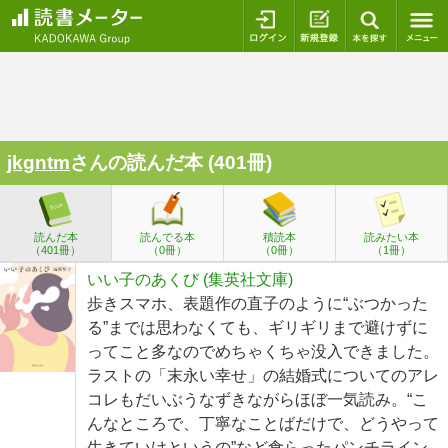
ログイン
新規登録
本を探
jkgntm
さんの読んだ本 (401冊)
読んだ本
読んでる本
積読本
読みたい本
（401冊）
（0冊）
（0冊）
（1冊）
いい子のあくび (集英社文庫)
歩きスマホ、表題作の直子のように“ぶつかった
る”までは思わなくても、ギリギリまで避けずに
ってこと多なのでめちゃくちゃ没入できました。
ラストの「末永い幸せ」の結婚式についてのアレ
コレもだいぶうなずきながらほぼ一気読み。“こ
んなところで、丁寧なことばだけで、どうやって
生きていけというの”など食らったパンチライン