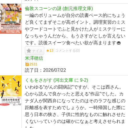
倫敦スコーンの謎 (創元推理文庫)
一編のボリュームが自分の読書ペース的にちょう
ど良くてまずそこが高ポイント。調理実習のミス
やフードコートでふと見かけた人がミステリーに
なっちゃうんだから、もうさすがとしか言えない
です。読後スイーツ食べたい欲が高まります🧁
★13
コメントする(
0
)
ナイス
米澤穂信
2531
読了日：
2026/07/22
くもをさがす (河出文庫 に 9-2)
いわゆる“がんの闘病記”ですが、そこは西さん。
心から読んで良かったと思える“作品”でした。カ
ナダ人が関西弁になってたのはそのラフな感じの
距離感を表すためでしょうか。一時帰国した際に
思う日本の狭さ、子供に性的なものに触れさせた
くないっていうのは確かになぁと考えさせられま