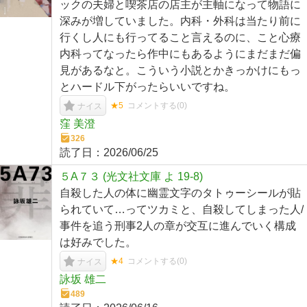
ックの夫婦と喫茶店の店主が主軸になって物語に
深みが増していました。内科・外科は当たり前に
行くし人にも行ってること言えるのに、こと心療
内科ってなったら作中にもあるようにまだまだ偏
見があるなと。こういう小説とかきっかけにもっ
とハードル下がったらいいですね。
★5
コメントする(
0
)
ナイス
窪 美澄
326
読了日：
2026/06/25
５A７３ (光文社文庫 よ 19-8)
自殺した人の体に幽霊文字のタトゥーシールが貼
られていて…ってツカミと、自殺してしまった人/
事件を追う刑事2人の章が交互に進んでいく構成
は好みでした。
★4
コメントする(
0
)
ナイス
詠坂 雄二
489