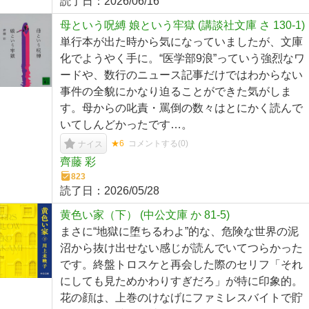
読了日：
2026/06/16
母という呪縛 娘という牢獄 (講談社文庫 さ 130-1)
単行本が出た時から気になっていましたが、文庫
化でようやく手に。“医学部9浪”っていう強烈なワ
ードや、数行のニュース記事だけではわからない
事件の全貌にかなり迫ることができた気がしま
す。母からの叱責・罵倒の数々はとにかく読んで
いてしんどかったです…。
★6
コメントする(
0
)
ナイス
齊藤 彩
823
読了日：
2026/05/28
黄色い家（下） (中公文庫 か 81-5)
まさに“地獄に堕ちるわよ”的な、危険な世界の泥
沼から抜け出せない感じが読んでいてつらかった
です。終盤トロスケと再会した際のセリフ「それ
にしても見ためかわりすぎだろ」が特に印象的。
花の顔は、上巻のけなげにファミレスバイトで貯