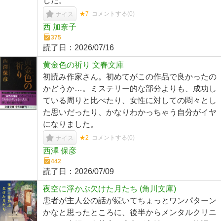
した。
★7
コメントする(
0
)
ナイス
西 加奈子
375
読了日：
2026/07/16
黄金色の祈り 文春文庫
初読み作家さん。初めてがこの作品で良かったの
かどうか…。ミステリー的な部分よりも、成功し
ている周りと比べたり、女性に対しての悶々とし
た思いだったり、かなりわかっちゃう自分がイヤ
になりました。
★2
コメントする(
0
)
ナイス
西澤 保彦
442
読了日：
2026/07/09
夜空に浮かぶ欠けた月たち (角川文庫)
患者が主人公の話が続いてちょっとワンパターン
かなと思ったところに、後半からメンタルクリニ