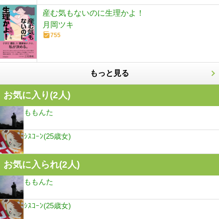
産む気もないのに生理かよ！
月岡ツキ
755
もっと見る
お気に入り(
2
人)
ももんた
ｼｽｺｰﾝ(25歳女)
お気に入られ(
2
人)
ももんた
ｼｽｺｰﾝ(25歳女)