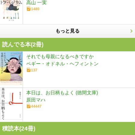
高山 一実
1480
もっと見る
読んでる本(
2
冊)
それでも母親になるべきですか
ペギー・オドネル・ヘフィントン
137
本日は、お日柄もよく (徳間文庫)
原田マハ
44447
積読本(
24
冊)