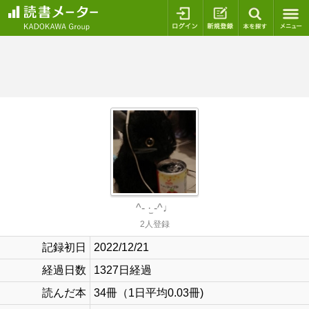
ログイン
新規登録
本を探
^- ·̫ -^♩
2人登録
記録初日
2022/12/21
経過日数
1327日経過
読んだ本
34冊（1日平均0.03冊)