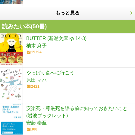
もっと見る
読みたい本(
50
冊)
BUTTER (新潮文庫 ゆ 14-3)
柚木 麻子
15394
やっぱり食べに行こう
原田 マハ
2421
安楽死・尊厳死を語る前に知っておきたいこと
(岩波ブックレット)
安藤 泰至
300