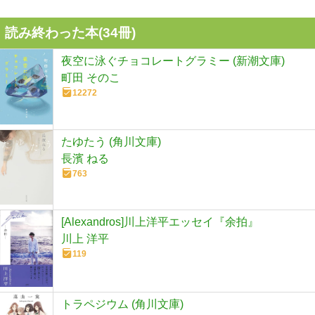
読み終わった本(
34
冊)
夜空に泳ぐチョコレートグラミー (新潮文庫)
町田 そのこ
12272
たゆたう (角川文庫)
長濱 ねる
763
[Alexandros]川上洋平エッセイ『余拍』
川上 洋平
119
トラペジウム (角川文庫)