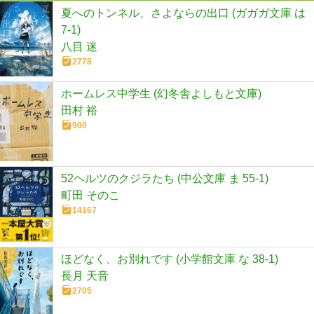
夏へのトンネル、さよならの出口 (ガガガ文庫 は
7-1)
八目 迷
2778
ホームレス中学生 (幻冬舎よしもと文庫)
田村 裕
900
52ヘルツのクジラたち (中公文庫 ま 55-1)
町田 そのこ
14167
ほどなく、お別れです (小学館文庫 な 38-1)
長月 天音
2705