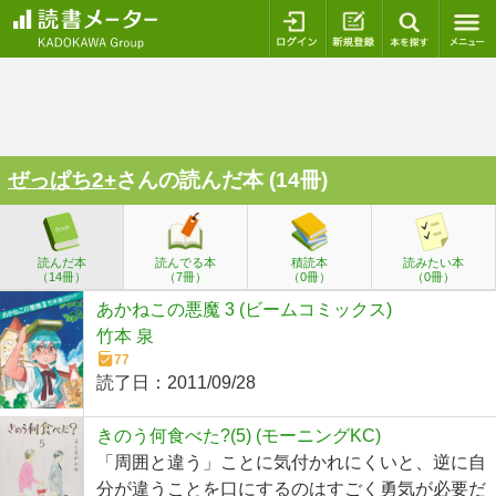
ログイン
新規登録
本を探
ぜっぱち2+
さんの読んだ本 (14冊)
読んだ本
読んでる本
積読本
読みたい本
（14冊）
（7冊）
（0冊）
（0冊）
あかねこの悪魔 3 (ビームコミックス)
竹本 泉
77
読了日：
2011/09/28
きのう何食べた?(5) (モーニングKC)
「周囲と違う」ことに気付かれにくいと、逆に自
分が違うことを口にするのはすごく勇気が必要だ