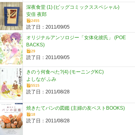
深夜食堂 (1) (ビッグコミックススペシャル)
安倍 夜郎
2455
読了日：
2011/09/05
オリジナルアンソロジー「女体化彼氏」 (POE
BACKS)
29
読了日：
2011/09/05
きのう何食べた?(4) (モーニングKC)
よしなが ふみ
5515
読了日：
2011/08/28
焼きたてパンの図鑑 (主婦の友ベストBOOKS)
18
読了日：
2011/08/28