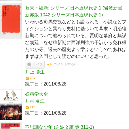
幕末・維新: シリーズ 日本近現代史 1 (岩波新書
新赤版 1042 シリーズ日本近現代史 1)
いわゆる司馬史観などとも語られる、小説などフ
ィクションと異なり史料に基づいて幕末・明治維
新期について纏められている。賢明な幕府と無謀
な朝廷、なぜ維新期に西洋列強の干渉から免れ得
たのか等、過去の歴史より学ぶというのであれば
まずは入門として読むのにいいと思った。
★4
コメントする(
0
)
ナイス
井上 勝生
737
読了日：
2011/08/28
妖精学大全
井村 君江
119
読了日：
2011/08/28
不思議な少年 (岩波文庫 赤 311-1)