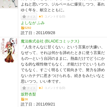
よねと思いつつ。ジルベールに爆笑しつつ、暮れ
ゆく年を、献立とともに。
★5
コメントする(
0
)
ナイス
よしなが ふみ
5292
読了日：
2011/09/28
魔法株式会社 (BLADEコミックス)
「人生そんなに甘くない」という言葉が大嫌い、
なぜって、それは何かを諦めたときに使う言葉だ
もの―という台詞のままに。熱血だけでどうにか
なる的な根性物でもなく、才能だけでというもの
でもなく、すごく明るくて前向きで、努力を諦め
ないカナデに惹きつけられる。続きをみたいなと
思いつつ。いい本です。
★2
コメントする(
0
)
ナイス
坂野杏梨
36
読了日：
2011/09/21