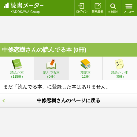
ログイン
新規登録
本を探
中條恋樹
さんの読んでる本 (0冊)
読んだ本
読んでる本
積読本
読みたい本
（115冊）
（0冊）
（12冊）
（0冊）
まだ「読んでる本」に登録した本はありません。
中條恋樹さんのページに戻る