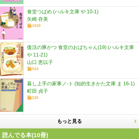
食堂つばめ (ハルキ文庫 や 10-1)
矢崎 存美
1929
復活の豚かつ 食堂のおばちゃん(19) (ハルキ文庫
や 11-21)
山口 恵以子
524
暮し上手の家事ノ-ト (知的生きかた文庫 ま 16-1)
町田 貞子
226
もっと見る
読んでる本(
10
冊)