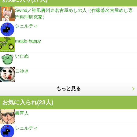
Swind／神凪唐州＠名古屋めしの人（作家兼名古屋めし専
門料理研究家）
シェルティ
maido-happy
いたぬ
こゆき
もっと見る
お気に入られ(
23
人)
轟直人
シェルティ