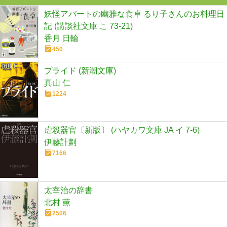
妖怪アパートの幽雅な食卓 るり子さんのお料理日
記 (講談社文庫 こ 73-21)
香月 日輪
450
プライド (新潮文庫)
真山 仁
1224
虐殺器官〔新版〕 (ハヤカワ文庫 JA イ 7-6)
伊藤計劃
7166
太宰治の辞書
北村 薫
2506