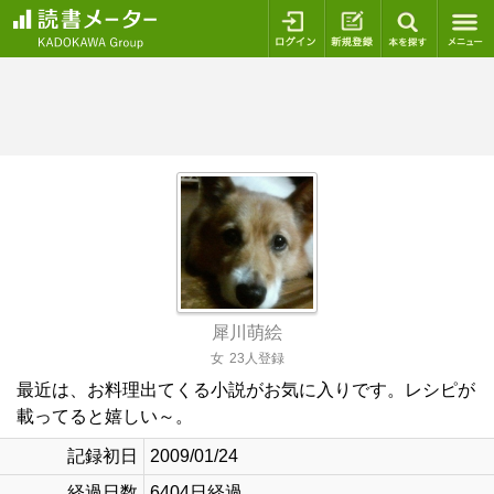
ログイン
新規登録
本を探
犀川萌絵
女
23人登録
最近は、お料理出てくる小説がお気に入りです。レシピが
載ってると嬉しい～。
記録初日
2009/01/24
経過日数
6404日経過