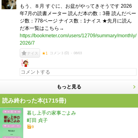
もう、８月 すぐに、お盆がやってきそうです 2026
年7月の読書メーター 読んだ本の数：3冊 読んだペー
ジ数：778ページ ナイス数：1ナイス ★先月に読ん
だ本一覧はこちら→
https://bookmeter.com/users/12709/summary/monthly/
2026/7
コメント(
0
)
08/03
ナイス
★1
もっと見る
読み終わった本(
1715
冊)
暮し上手の家事ごよみ
町田 貞子
9