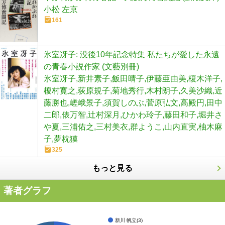
小松 左京
161
氷室冴子: 没後10年記念特集 私たちが愛した永遠
の青春小説作家 (文藝別冊)
氷室冴子,新井素子,飯田晴子,伊藤亜由美,榎木洋子,
榎村寛之,荻原規子,菊地秀行,木村朗子,久美沙織,近
藤勝也,嵯峨景子,須賀しのぶ,菅原弘文,高殿円,田中
二郎,俵万智,辻村深月,ひかわ玲子,藤田和子,堀井さ
や夏,三浦佑之,三村美衣,群ようこ,山内直実,柚木麻
子,夢枕獏
325
もっと見る
著者グラフ
新川 帆立(3)