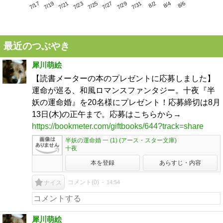
7/21
7/27
8/2
7/17
7/23
7/29
8/4
7/19
7/25
7/31
8/6
最近のつぶやき
犀川萌絵
【読書メーターの本のプレゼントに応募しました】
運命が巡る、和風ロマンスファンタジー。十夜『半
妖の運命婚』を20名様にプレゼント！応募締切は8月
13日(木)の正午まで。応募はこちらから→
https://bookmeter.com/giftbooks/644?track=share
半妖の運命婚 一 (1) (アース・スター文庫)
十夜
本を登録
あらすじ・内容
コメント(
0
)
14:54
ナイス
犀川萌絵