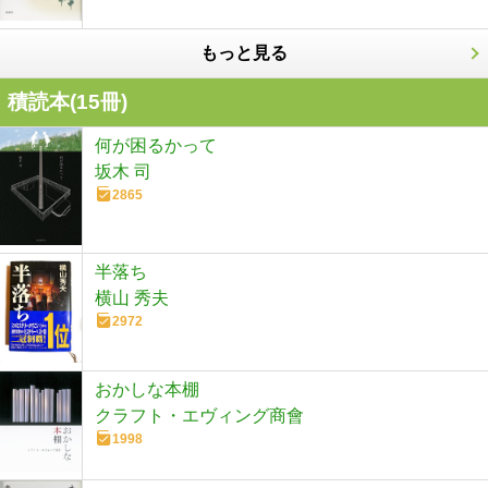
もっと見る
積読本(
15
冊)
何が困るかって
坂木 司
2865
半落ち
横山 秀夫
2972
おかしな本棚
クラフト・エヴィング商會
1998