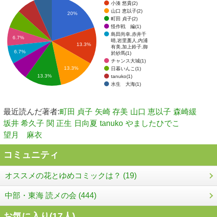
小湊 悠貴(2)
山口 恵以子(2)
20%
町田 貞子(2)
怪作戦 編(1)
島田尚幸,赤井千
6.7%
晴,岩里藁人,内浦
13.3%
有美,加上鈴子,御
6.7%
於紗馬(1)
チャンス大城(1)
13.3%
日暮いんこ(1)
13.3%
tanuko(1)
水生 大海(1)
最近読んだ著者:
町田 貞子
矢崎 存美
山口 恵以子
森崎緩
坂井 希久子
関 正生
日向夏
tanuko
やましたひでこ
望月 麻衣
コミュニティ
オススメの花とゆめコミックは？ (19)
中部・東海 読メの会 (444)
お気に入り(
17
人)