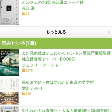
オルフェの水鏡: 赤江瀑エッセイ鈔
赤江 瀑
23
もっと見る
読みたい本(
7
冊)
まだ見ぬ敵はそこにいる ロンドン警視庁麻薬取締
独立捜査班 (ハーパーBOOKS)
ジェフリー アーチャー
1278
死ぬまでに一度は訪ねたい東京の文学館
増山 かおり
286
やぶれかぶれ青春記・大阪万博奮闘記 (新潮文庫)