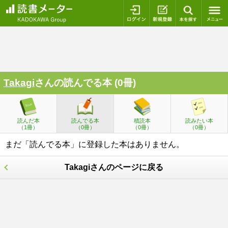
ログイン
新規登録
本を探
Takagi
さんの読んでる本 (0冊)
読んだ本
読んでる本
積読本
読みたい本
（1冊）
（0冊）
（0冊）
（0冊）
まだ「読んでる本」に登録した本はありません。
Takagiさんのページに戻る