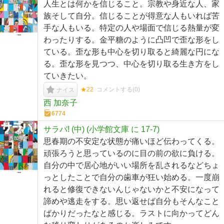
人生とは何かを信じること。宗教や身近な人、家
族そして自分。信じることが得意な人もいれば苦
手な人もいる。特定の人や場面で信じる熱量が変
わったりする。金平糖のように凸凹で歪な形をし
ている。歪な形も中心を切り取ると綺麗な円にな
る。歪な形を見つつ、中心を切り取る生き方をし
ていきたい。
★22
コメントする(
0
)
ナイス
西 加奈子
6774
サラバ! (中) (小学館文庫 に 17-7)
思春期の不安定な状態が痛いほど伝わってくる。
頑張ろうと思っているのに目の前の欲に負ける。
自分の中で居心地がいい場所を乱されるなどちょ
っとしたことで自分の歯車が狂い始める。一度崩
れると修復できないんじゃないかと不安になって
諦めや逃走をする。思い返せば自分もそんなこと
ばかりだったなと感じる。ラストに向かってどん