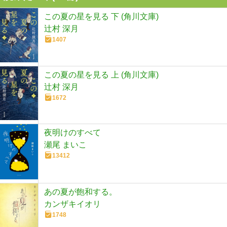
この夏の星を見る 下 (角川文庫)
辻村 深月
1407
この夏の星を見る 上 (角川文庫)
辻村 深月
1672
夜明けのすべて
瀬尾 まいこ
13412
あの夏が飽和する。
カンザキイオリ
1748