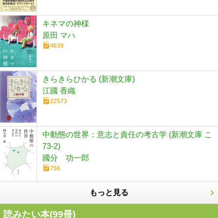
キネマの神様
原田 マハ
4639
きらきらひかる (新潮文庫)
江國 香織
22573
中動態の世界：意志と責任の考古学 (新潮文庫 こ
73-2)
國分 功一郎
756
もっと見る
読みたい本(
99
冊)