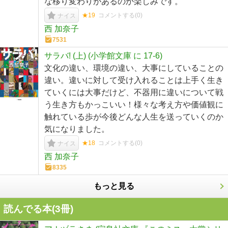
な移り変わりがあるのか楽しみです。
★19
コメントする(
0
)
ナイス
西 加奈子
7531
サラバ! (上) (小学館文庫 に 17-6)
文化の違い、環境の違い、大事にしていることの
違い。違いに対して受け入れることは上手く生き
ていくには大事だけど、不器用に違いについて戦
う生き方もかっこいい！様々な考え方や価値観に
触れている歩が今後どんな人生を送っていくのか
気になりました。
★18
コメントする(
0
)
ナイス
西 加奈子
8335
もっと見る
読んでる本(
3
冊)