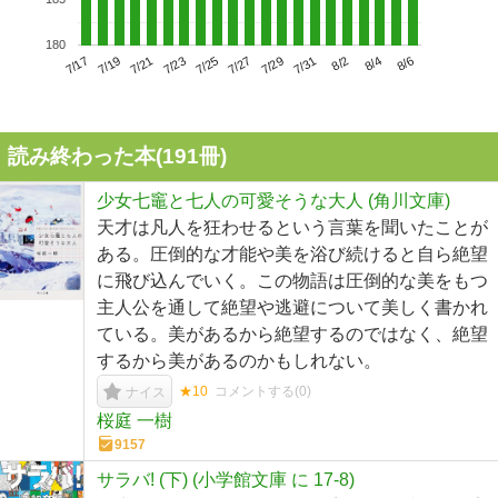
180
7/21
7/27
8/2
7/17
7/23
7/29
8/4
7/19
7/25
7/31
8/6
読み終わった本(
191
冊)
少女七竈と七人の可愛そうな大人 (角川文庫)
天才は凡人を狂わせるという言葉を聞いたことが
ある。圧倒的な才能や美を浴び続けると自ら絶望
に飛び込んでいく。この物語は圧倒的な美をもつ
主人公を通して絶望や逃避について美しく書かれ
ている。美があるから絶望するのではなく、絶望
するから美があるのかもしれない。
★10
コメントする(
0
)
ナイス
桜庭 一樹
9157
サラバ! (下) (小学館文庫 に 17-8)