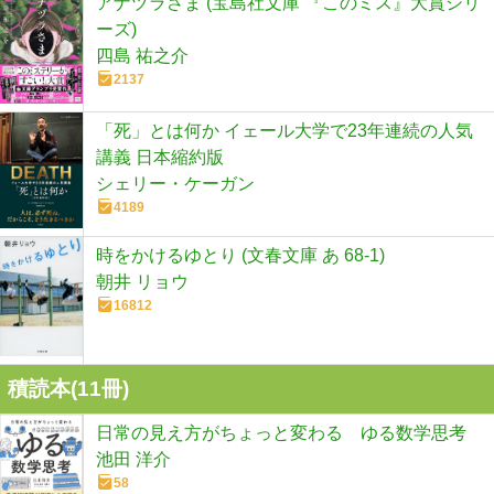
アナヅラさま (宝島社文庫 『このミス』大賞シリ
ーズ)
四島 祐之介
2137
「死」とは何か イェール大学で23年連続の人気
講義 日本縮約版
シェリー・ケーガン
4189
時をかけるゆとり (文春文庫 あ 68-1)
朝井 リョウ
16812
積読本(
11
冊)
日常の見え方がちょっと変わる ゆる数学思考
池田 洋介
58