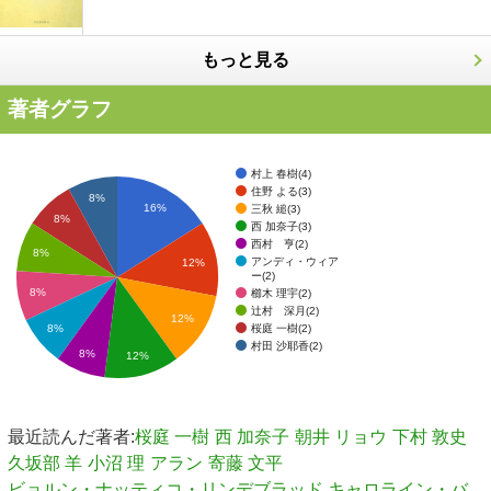
もっと見る
著者グラフ
村上 春樹(4)
住野 よる(3)
8%
16%
三秋 縋(3)
8%
西 加奈子(3)
西村 亨(2)
8%
アンディ・ウィア
12%
ー(2)
8%
櫛木 理宇(2)
辻村 深月(2)
12%
桜庭 一樹(2)
8%
村田 沙耶香(2)
8%
12%
最近読んだ著者:
桜庭 一樹
西 加奈子
朝井 リョウ
下村 敦史
久坂部 羊
小沼 理
アラン
寄藤 文平
ビョルン・ナッティコ・リンデブラッド,キャロライン・バ