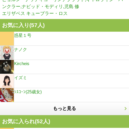
ンクラー,ナビッド・モディリ,児島 修
エリザベス キューブラー・ロス
お気に入り(
57
人)
惑星１号
ナノク
Kircheis
イズミ
ｼｽｺｰﾝ(25歳女)
もっと見る
お気に入られ(
52
人)