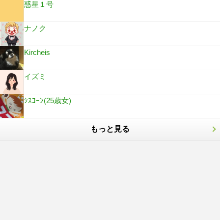
惑星１号
ナノク
Kircheis
イズミ
ｼｽｺｰﾝ(25歳女)
もっと見る