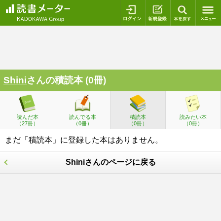
ログイン
新規登録
本を探
Shini
さんの積読本 (0冊)
読んだ本
読んでる本
積読本
読みたい本
（27冊）
（0冊）
（0冊）
（0冊）
まだ「積読本」に登録した本はありません。
Shiniさんのページに戻る