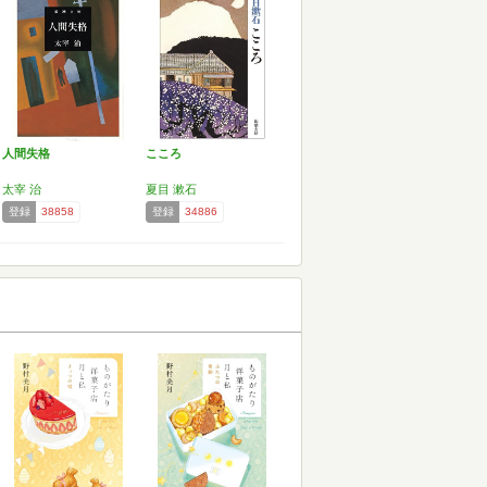
人間失格
こころ
太宰 治
夏目 漱石
登録
38858
登録
34886