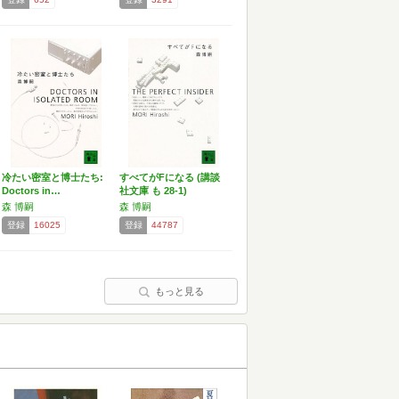
冷たい密室と博士たち:
すべてがFになる (講談
Doctors in…
社文庫 も 28-1)
森 博嗣
森 博嗣
登録
16025
登録
44787
もっと見る