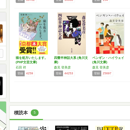
猫を処方いたします。
四畳半神話大系 (角川文
ペンギン・ハイウェイ
(PHP文芸文庫)
庫)
(角川文庫)
石田 祥
森見 登美彦
森見 登美彦
登録
4259
登録
44253
登録
25697
積読本
5