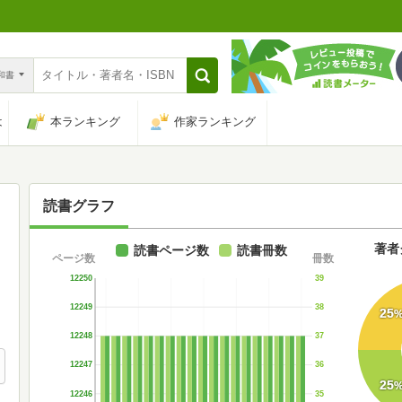
n和書
は
本ランキング
作家ランキング
読書グラフ
著者
読書ページ数
読書冊数
ページ数
冊数
12250
39
12249
38
25
12248
37
12247
36
25
12246
35