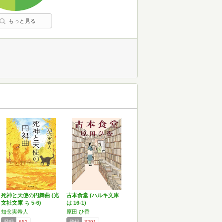
もっと見る
死神と天使の円舞曲 (光
古本食堂 (ハルキ文庫
文社文庫 ち 5-6)
は 16-1)
知念実希人
原田 ひ香
登録
652
登録
3291