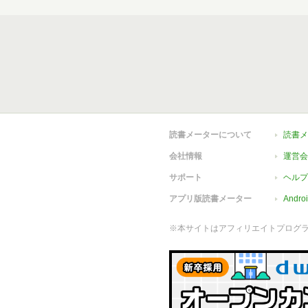
読書メーターについて
読書メ
会社情報
運営会
サポート
ヘルプ
アプリ版読書メーター
Andr
※本サイトはアフィリエイトプログ