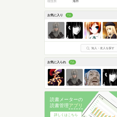
現住所
海外
お気に入り
7人
知人・友人を探す
お気に入られ
7人
読書メーターの
読書管理
アプリ
詳しくはこちら