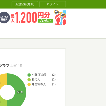
新規登録(無料)
ログイン
グラフ
上位10名
小野 不由美
(2)
柏てん
(1)
%
知念実希人
(1)
50
%
%