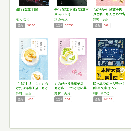
贖罪 (双葉文庫)
告白 (双葉文庫) (双葉文
ものがたり洋菓子店
庫 み 21-1)
月と私 さんどめの告
白 …
湊 かなえ
湊 かなえ
野村 美月
登録
26830
登録
63533
登録
588
（［の］５－１）もの
ものがたり洋菓子店
52ヘルツのクジラたち
がたり洋菓子店 月と
月と私 いつとせの夢
(中公文庫 ま 55…
私 …
(…
野村 美月
野村 美月
町田 そのこ
登録
1463
登録
364
登録
14182