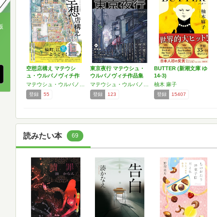
版
、
空想店構え マテウシ
東京夜行 マテウシュ・
BUTTER (新潮文庫 ゆ
ュ・ウルバノヴィチ作
ウルバノヴィチ作品集
14-3)
品集…
I…
マテウシュ・ウルバノヴィチ
マテウシュ・ウルバノヴィチ
柚木 麻子
登録
55
登録
123
登録
15407
読みたい本
69