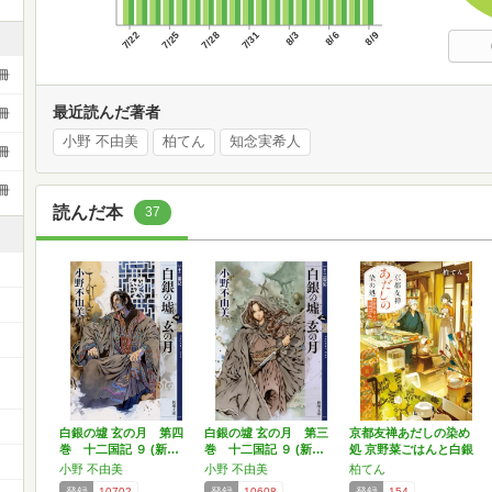
7/22
7/25
7/28
7/31
8/3
8/6
8/9
冊
最近読んだ著者
冊
小野 不由美
柏てん
知念実希人
冊
冊
読んだ本
37
白銀の墟 玄の月 第四
白銀の墟 玄の月 第三
京都友禅あだしの染め
巻 十二国記 ９ (新…
巻 十二国記 ９ (新…
処 京野菜ごはんと白銀
の…
小野 不由美
小野 不由美
柏てん
登録
10702
登録
10608
登録
154