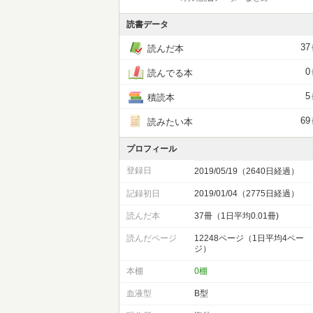
読書データ
37
読んだ本
0
読んでる本
5
積読本
69
読みたい本
プロフィール
登録日
2019/05/19（2640日経過）
記録初日
2019/01/04（2775日経過）
読んだ本
37冊（1日平均0.01冊)
読んだページ
12248ページ（1日平均4ペー
ジ）
本棚
0棚
血液型
B型