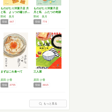
ものがたり洋菓子店 月
ものがたり洋菓子店
と私 よっつの嘘 (ポ…
月と私 ふたつの奇跡
(…
野村 美月
野村 美月
登録
447
登録
774
まずはこれ食べて
三人屋
原田 ひ香
原田 ひ香
登録
3755
登録
3915
もっと見る