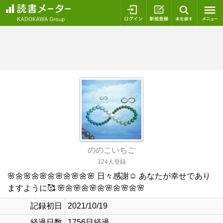
ログイン
新規登録
本を探
ののこいちご
124人登録
🌸🌼🌸🌼🌸🌼🌸🌼🌸🌼🌸 日々感謝☺️ あなたが幸せであり
ますように🥰 🌸🌼🌸🌼🌸🌼🌸🌼🌸🌼🌸
記録初日
2021/10/19
経過日数
1756日経過