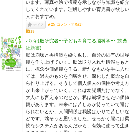
います。写真や絵で模範を示しながら知識を紹介
してくれています。理解しやすい育児書が欲しい
人におすすめ。
★25
コメントする(
1
)
ナイス
19
パパは脳研究者〜子どもを育てる脳科学〜 (扶桑
社新書)
脳は崩壊と再構築を繰り返し、自分の固有の世界
観を作り上げていく。脳は取り入れた情報をもと
に、概念や価値観を作る。新たなものを手に入れ
ては、過去のものを崩壊させ、深化した概念を自
ら作り上げる。そうして個人個人の個性や考え方
が出来上がっていく。これは幼児期だけでなく、
大人にも言えるのだとか。私は崩壊させたい価値
観があります。未来には苦しみが待っていて避け
られないとか、人間関係は我慢ばかりで苦しいな
どです。壊そうと思いました。せっかく脳には柔
軟なシステムがあるんだから、有効に使って生き