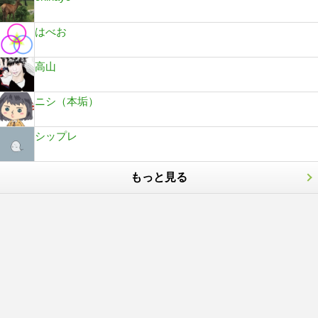
はべお
高山
ニシ（本垢）
シップレ
もっと見る