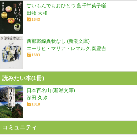
甘いもんでもおひとつ 藍千堂菓子噺
田牧 大和
1643
西部戦線異状なし (新潮文庫)
エーリヒ・マリア・レマルク,秦豊吉
1683
読みたい本(
1
冊)
日本百名山 (新潮文庫)
深田 久弥
1018
コミュニティ