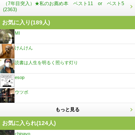
（7年目突入）★私のお薦め本 ベスト11 or ベスト5
(2363)
お気に入り(
189
人)
MI
けんけん
読書は人生を明るく照らす灯り
esop
ウツボ
もっと見る
お気に入られ(
124
人)
chinayo