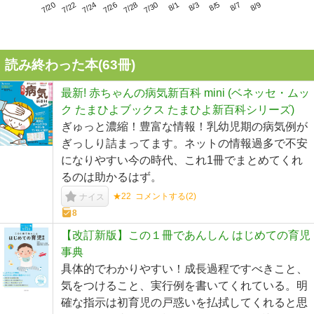
7/24
7/30
8/5
7/20
7/26
8/1
8/7
7/22
7/28
8/3
8/9
読み終わった本(
63
冊)
最新! 赤ちゃんの病気新百科 mini (ベネッセ・ムッ
ク たまひよブックス たまひよ新百科シリーズ)
ぎゅっと濃縮！豊富な情報！乳幼児期の病気例が
ぎっしり詰まってます。ネットの情報過多で不安
になりやすい今の時代、これ1冊でまとめてくれ
るのは助かるはず。
★22
コメントする(
2
)
ナイス
8
【改訂新版】この１冊であんしん はじめての育児
事典
具体的でわかりやすい！成長過程ですべきこと、
気をつけること、実行例を書いてくれている。明
確な指示は初育児の戸惑いを払拭してくれると思