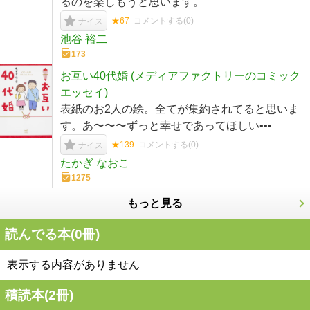
るのを楽しもうと思います。
★67
コメントする(
0
)
ナイス
池谷 裕二
173
お互い40代婚 (メディアファクトリーのコミック
エッセイ)
表紙のお2人の絵。全てが集約されてると思いま
す。あ〜〜〜ずっと幸せであってほしい•••
★139
コメントする(
0
)
ナイス
たかぎ なおこ
1275
もっと見る
読んでる本(
0
冊)
表示する内容がありません
積読本(
2
冊)