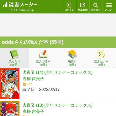
ログイン
新規登録
本を探
odds
さんの読んだ本 (55冊)
読んだ本
読んでる本
積読本
読みたい本
（55冊）
（0冊）
（0冊）
（0冊）
犬夜叉 (14) (少年サンデーコミックス)
高橋 留美子
697
読了日：
2022/02/17
犬夜叉 (13) (少年サンデーコミックス)
高橋 留美子